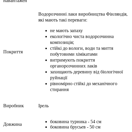
навантажен
Водорозчинні лаки виробництва Фінляндія,
які мають такі переваги:
не мають запаху
екологічно чиста водорозчинна
композиція;
стійкі до вологи, води та миття
Покриття
побутовими хімікатами
витримують покриття
органорозчинних лаків
захищають деревину від біологічної
руйнації
рівномірно стійкі до механічного
стирання
Виробник
Ірель
боковина турника - 54 см
Довжина
боковина брусьев - 50 см