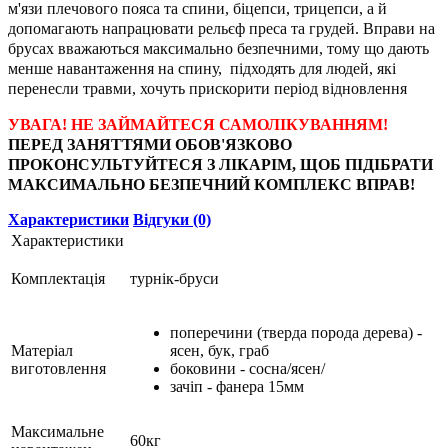
м'язи плечового пояса та спини, біцепси, трицепси, а й
допомагають напрацювати рельєф преса та грудей. Вправи на
брусах вважаються максимально безпечними, тому що дають
менше навантаження на спину, підходять для людей, які
перенесли травми, хочуть прискорити період відновлення
УВАГА! НЕ ЗАЙМАЙТЕСЯ САМОЛІКУВАННЯМ!
ПЕРЕД ЗАНЯТТЯМИ ОБОВ'ЯЗКОВО
ПРОКОНСУЛЬТУЙТЕСЯ З ЛІКАРІМ, ЩОБ ПІДІБРАТИ
МАКСИМАЛЬНО БЕЗПЕЧНИЙ КОМПЛЕКС ВПРАВ!
Характеристики
Відгуки (0)
Характеристики
Комплектація
турнік-бруси
поперечини (тверда порода дерева) -
Матеріал
ясен, бук, граб
виготовлення
боковини - сосна/ясен/
зачіп - фанера 15мм
Максимальне
60кг