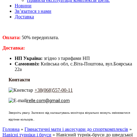
Правила експлуатації комплексів Ірель.
Новини
Зв’язатися з нами
Доставка
Оплата:
50% передоплата.
​Доставка:
НП Україна:
згідно з тарифами НП
Самовивіз:
Київська обл, с.Віта-Поштова, вул.Боярська
22а
Контакти
+38(068)557-00-11
irelle.com@gmail.com
Зверніть увагу. Залежно від налаштувань монітора візуально можуть змінюватися
відтінки кольорів..
Головна
»
Гімнастичні мати і аксесуари до спорткомплексів
»
Навісні турніки і бруси
» Навісний турнік-бруси до шведської