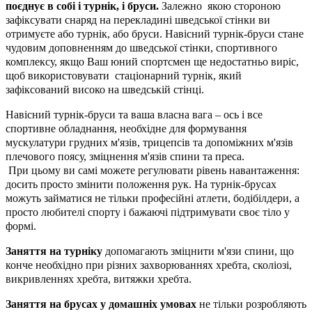
поєднує в собі і турнік, і бруси.
Залежно якою стороною
зафіксувати снаряд на перекладині шведської стінки ви
отримуєте або турнік, або бруси. Навісний турнік-бруси стане
чудовим доповненням до шведської стінки, спортивного
комплексу, якщо Ваш юний спортсмен ще недостатньо виріс,
щоб використовувати стаціонарний турнік, який
зафіксований високо на шведській стінці.
Навісний турнік-бруси та ваша власна вага – ось і все
спортивне обладнання, необхідне для формування
мускулатури грудних м'язів, трицепсів та допоміжних м'язів
плечового поясу, зміцнення м'язів спини та преса.
При цьому ви самі можете регулювати рівень навантаження:
досить просто змінити положення рук. На турнік-брусах
можуть займатися не тільки професійні атлети, бодібілдери, а
просто любителі спорту і бажаючі підтримувати своє тіло у
формі.
Заняття на турніку
допомагають зміцнити м'язи спини, що
конче необхідно при різних захворюваннях хребта, сколіозі,
викривленнях хребта, витяжки хребта.
Заняття на брусах у домашніх умовах
не тільки розробляють