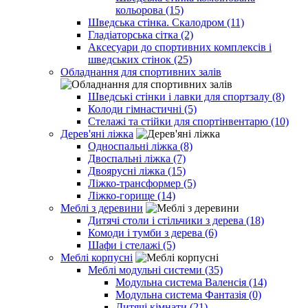
кольорова (15)
Шведська стінка. Скалодром (11)
Гладіаторська сітка (2)
Аксесуари до спортивних комплексів і
шведських стінок (25)
Обладнання для спортивних залів
Шведські стінки і лавки для спортзалу (8)
Колоди гімнастичні (5)
Стелажі та стійки для спортінвентарю (10)
Дерев'яні ліжка
Односпальні ліжка (8)
Двоспальні ліжка (7)
Двоярусні ліжка (15)
Ліжко-трансформер (5)
Ліжко-горище (14)
Меблі з деревини
Дитячі столи і стільчики з дерева (18)
Комоди і тумби з дерева (6)
Шафи і стелажі (5)
Меблі корпусні
Меблі модульні системи (35)
Модульна система Валенсія (14)
Модульна система Фантазія (0)
Дитячі кімнати (21)