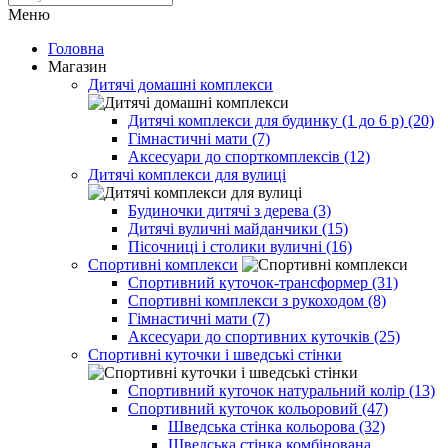
Меню
Головна
Магазин
Дитячі домашні комплекси
Дитячі комплекси для будинку (1 до 6 р) (20)
Гімнастичні мати (7)
Аксесуари до спорткомплексів (12)
Дитячі комплекси для вулиці
Будиночки дитячі з дерева (3)
Дитячі вуличні майданчики (15)
Пісочниці і столики вуличні (16)
Спортивні комплекси
Спортивний куточок-трансформер (31)
Спортивні комплекси з рукоходом (8)
Гімнастичні мати (7)
Аксесуари до спортивних куточків (25)
Спортивні куточки і шведські стінки
Спортивний куточок натуральний колір (13)
Спортивний куточок кольоровий (47)
Шведська стінка кольорова (32)
Шведська стінка комбінована