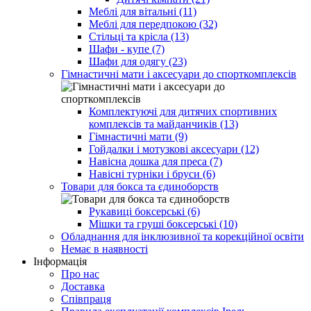
Меблі для вітальні (11)
Меблі для передпокою (32)
Стільці та крісла (13)
Шафи - купе (7)
Шафи для одягу (23)
Гімнастичні мати і аксесуари до спорткомплексів
Комплектуючі для дитячих спортивних
комплексів та майданчиків (13)
Гімнастичні мати (9)
Гойдалки і мотузкові аксесуари (12)
Навісна дошка для преса (7)
Навісні турніки і бруси (6)
Товари для бокса та єдиноборств
Рукавиці боксерські (6)
Мішки та груші боксерські (10)
Обладнання для інклюзивної та корекційної освіти
Немає в наявності
Інформація
Про нас
Доставка
Співпраця