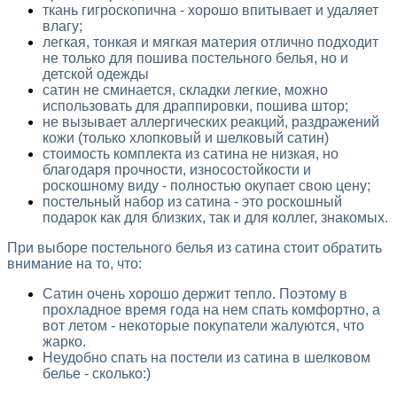
ткань гигроскопична - хорошо впитывает и удаляет
влагу;
легкая, тонкая и мягкая материя отлично подходит
не только для пошива постельного белья, но и
детской одежды
сатин не сминается, складки легкие, можно
использовать для драппировки, пошива штор;
не вызывает аллергических реакций, раздражений
кожи (только хлопковый и шелковый сатин)
стоимость комплекта из сатина не низкая, но
благодаря прочности, износостойкости и
роскошному виду - полностью окупает свою цену;
постельный набор из сатина - это роскошный
подарок как для близких, так и для коллег, знакомых.
При выборе постельного белья из сатина стоит обратить
внимание на то, что:
Cатин очень хорошо держит тепло. Поэтому в
прохладное время года на нем спать комфортно, а
вот летом - некоторые покупатели жалуются, что
жарко.
Неудобно спать на постели из сатина в шелковом
белье - сколько:)