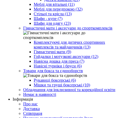
Меблі для вітальні (11)
Меблі для передпокою (32)
Стільці та крісла (13)
Шафи - купе (7)
Шафи для одягу (23)
Гімнастичні мати і аксесуари до спорткомплексів
Комплектуючі для дитячих спортивних
комплексів та майданчиків (13)
Гімнастичні мати (9)
Гойдалки і мотузкові аксесуари (12)
Навісна дошка для преса (7)
Навісні турніки і бруси (6)
Товари для бокса та єдиноборств
Рукавиці боксерські (6)
Мішки та груші боксерські (10)
Обладнання для інклюзивної та корекційної освіти
Немає в наявності
Інформація
Про нас
Доставка
Співпраця