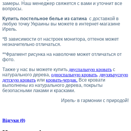
замеры. Наш менеджер свяжется с вами и уточнит все
вопросы.
Купить постельное белье из сатина
с доставкой в
любую точку Украины вы можете в интернет-магазине
Ирель.
*В зависимости от настроек монитора, оттенок может
незначительно отличаться.
**Фрагмент рисунка на наволочке может отличаться от
фото.
Также у нас вы можете купить
двуспальную кровать
с
натурального дерева,
односпальную кровать
,
двухяърусную
детскую кровать
или
кровать-чердак.
Все кровати
выполнены из натурального дерева, покрыты
безопасными лаками и красками.
Ирель- в гармонии с природой!
Відгуки (0)