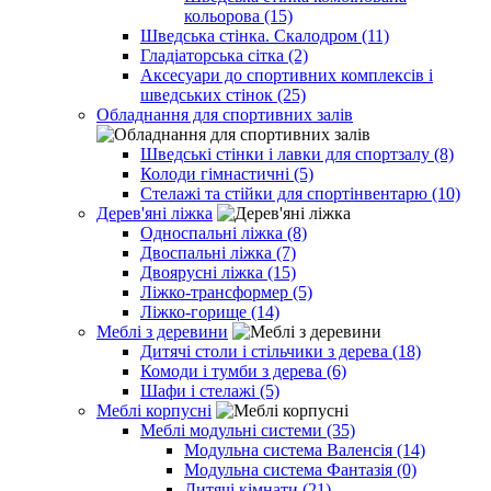
кольорова (15)
Шведська стінка. Скалодром (11)
Гладіаторська сітка (2)
Аксесуари до спортивних комплексів і
шведських стінок (25)
Обладнання для спортивних залів
Шведські стінки і лавки для спортзалу (8)
Колоди гімнастичні (5)
Стелажі та стійки для спортінвентарю (10)
Дерев'яні ліжка
Односпальні ліжка (8)
Двоспальні ліжка (7)
Двоярусні ліжка (15)
Ліжко-трансформер (5)
Ліжко-горище (14)
Меблі з деревини
Дитячі столи і стільчики з дерева (18)
Комоди і тумби з дерева (6)
Шафи і стелажі (5)
Меблі корпусні
Меблі модульні системи (35)
Модульна система Валенсія (14)
Модульна система Фантазія (0)
Дитячі кімнати (21)