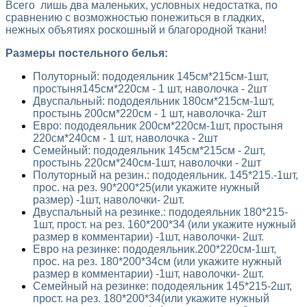
​Всего лишь два маленьких, условных недостатка, по
сравнению с возможностью понежиться в гладких,
нежных объятиях роскошный и благородной ткани!
Размеры постельного белья:
Полуторный: пододеяльник 145см*215см-1шт,
простыня145см*220см - 1 шт, наволочка - 2шт
Двуспальный: пододеяльник 180см*215см-1шт,
простынь 200см*220см - 1 шт, наволочка- 2шт
Евро: пододеяльник 200см*220см-1шт, простыня
220см*240см - 1 шт, наволочка - 2шт
Семейный: пододеяльник 145см*215см - 2шт,
простынь 220см*240см-1шт, наволочки - 2шт
Полуторный на резин.:
пододеяльник
. 145*215.-1шт,
прос. на рез. 90*200*25(или укажите нужный
размер) -1шт, наволочки- 2шт.
Двуспальный на резинке.:
пододеяльник
180*215-
1шт, прост. на рез. 160*200*34 (или укажите нужный
размер в комментарии) -1шт, наволочки- 2шт.
Евро на резинке:
пододеяльник
.200*220см-1шт,
прос. на рез. 180*200*34см (или укажите нужный
размер в комментарии) -1шт, наволочки- 2шт.
Семейный на резинке:
пододеяльник
145*215-2шт,
прост. на рез. 180*200*34(или укажите нужный