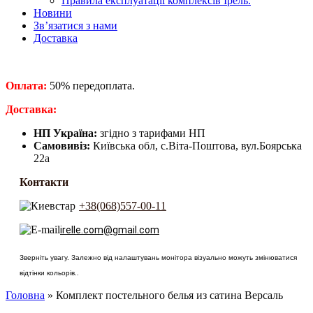
Правила експлуатації комплексів Ірель.
Новини
Зв’язатися з нами
Доставка
Оплата:
50% передоплата.
​Доставка:
НП Україна:
згідно з тарифами НП
Самовивіз:
Київська обл, с.Віта-Поштова, вул.Боярська
22а
Контакти
+38(068)557-00-11
irelle.com@gmail.com
Зверніть увагу. Залежно від налаштувань монітора візуально можуть змінюватися
відтінки кольорів..
Головна
» Комплект постельного белья из сатина Версаль