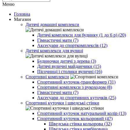
Меню
Головна
Магазин
Дитячі домашні комплекси
Дитячі комплекси для будинку (1 до 6 р) (20)
Гімнастичні мати (7)
Аксесуари до спорткомплексів (12)
Дитячі комплекси для вулиці
Будиночки дитячі з дерева (3)
Дитячі вуличні майданчики (15)
Пісочниці і столики вуличні (16)
Спортивні комплекси
Спортивний куточок-трансформер (31)
Спортивні комплекси з рукоходом (8)
Гімнастичні мати (7)
Аксесуари до спортивних куточків (25)
Спортивні куточки і шведські стінки
Спортивний куточок натуральний колір (13)
Спортивний куточок кольоровий (47)
Шведська стінка кольорова (32)
Шведська стінка комбінована