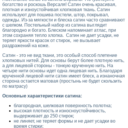
богатство и роскошь Версаля!
Сатин очень красивая,
плотная и изноустойчивая хлопковая ткань.
Сатин
используют для пошива постели, штор, покрывал,
одежды.
Из-
за мягкости и блеска сатин
часто сравнивают
с шелком. Постельный набор из сатина выглядит
благородно и богато. Блеском напоминает атлас, при
этом сохраняя тепло хлопка. Сатин не дает усадки, не
теряет яркости красок от стирок, не вызывает
раздражений на коже.
Сатин - это не вид ткани, это особый способ плетение
хлопковых нитей. Для основы берут более плотную нить,
а для лицевой стороны - тонкую крученную нить. На
четыре нити основы идет одна лицевая нить. Благодаря
крученной лицевой нити сатин имеет блеск, а изнаночная
сторона остается матовая (простынь не будет скользить
по матрасу)
Основные характеристики сатина:
благородная, шелковая поверхность полотна;
высокая плотность и износноустойчивость,
выдерживает до 250 стирок;
не линяет, не теряет формы и не дает усадки во
время стирки;