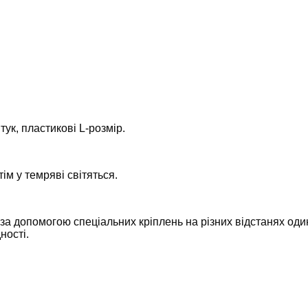
ук, пластикові L-розмір.
ім у темряві світяться.
а допомогою спеціальних кріплень на різних відстанях один
ності.