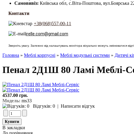
Самовивіз:
Київська обл, с.Віта-Поштова, вул.Боярська 2
Контакти
+38(068)557-00-11
irelle.com@gmail.com
Зверніть увагу. Залежно від налаштувань монітора візуально можуть змінюватися відтін
Головна
»
Меблі корпусні
»
Меблі модульні системи
»
Дитячі к
Пенал 2Д1Ш 80 Ламі Меблі-С
4537.00 грн.
Модель:
ms33
Відгуків: 0
|
Написати відгук
В закладки
До порівняння