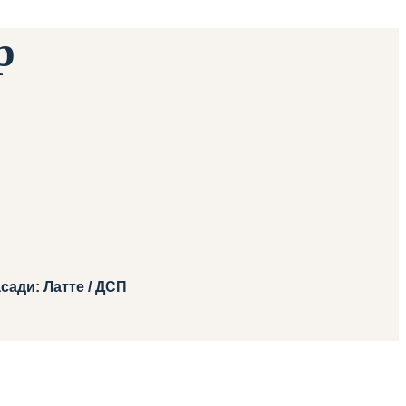
р
сади: Латте / ДСП