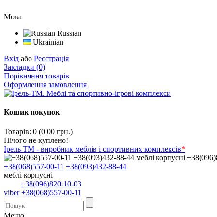
Мова
Russian
Ukrainian
Вхід
або
Реєстрація
Закладки (0)
Порівняння товарів
Оформлення замовлення
Кошик покупок
Товарів: 0 (0.00 грн.)
Нічого не куплено!
Ірель ТМ - виробник меблів і спортивних комплексів
*
+38(068)557-00-11
+38(093)432-88-44
меблі корпусні
+38(096)820-10-03
viber +38(068)557-00-11
Меню