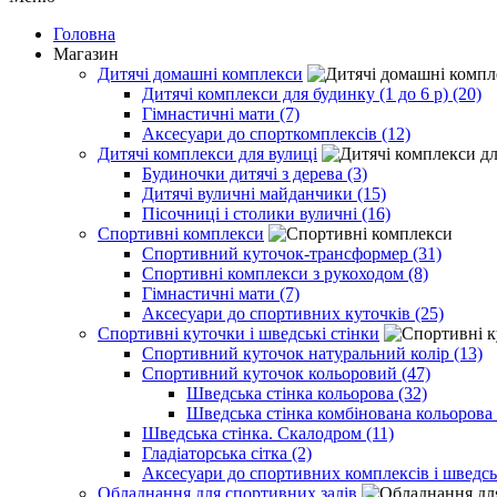
Головна
Магазин
Дитячі домашні комплекси
Дитячі комплекси для будинку (1 до 6 р) (20)
Гімнастичні мати (7)
Аксесуари до спорткомплексів (12)
Дитячі комплекси для вулиці
Будиночки дитячі з дерева (3)
Дитячі вуличні майданчики (15)
Пісочниці і столики вуличні (16)
Спортивні комплекси
Спортивний куточок-трансформер (31)
Спортивні комплекси з рукоходом (8)
Гімнастичні мати (7)
Аксесуари до спортивних куточків (25)
Спортивні куточки і шведські стінки
Спортивний куточок натуральний колір (13)
Спортивний куточок кольоровий (47)
Шведська стінка кольорова (32)
Шведська стінка комбінована кольорова 
Шведська стінка. Скалодром (11)
Гладіаторська сітка (2)
Аксесуари до спортивних комплексів і шведсь
Обладнання для спортивних залів