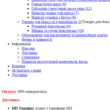
Гімнастичні мати (9)
Гойдалки і мотузкові аксесуари (12)
Навісна дошка для преса (7)
Навісні турніки і бруси (6)
Товари для бокса та єдиноборств
Рукавиці боксерські (6)
Мішки та груші боксерські (10)
Обладнання для інклюзивної та корекційної освіти
Немає в наявності
Інформація
Про нас
Доставка
Співпраця
Правила експлуатації комплексів Ірель.
Новини
Зв’язатися з нами
Доставка
Оплата:
50% передоплата.
​Доставка:
НП Україна:
згідно з тарифами НП