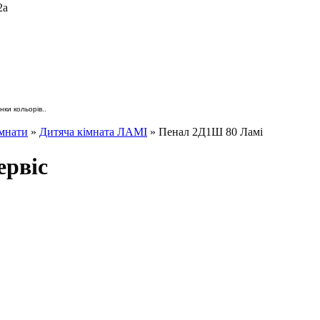
2а
ки кольорів..
імнати
»
Дитяча кімната ЛАМІ
» Пенал 2Д1Ш 80 Ламі
ервіс