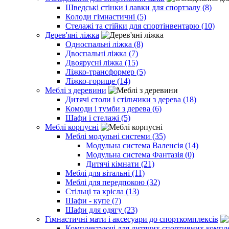
Шведські стінки і лавки для спортзалу (8)
Колоди гімнастичні (5)
Стелажі та стійки для спортінвентарю (10)
Дерев'яні ліжка
Односпальні ліжка (8)
Двоспальні ліжка (7)
Двоярусні ліжка (15)
Ліжко-трансформер (5)
Ліжко-горище (14)
Меблі з деревини
Дитячі столи і стільчики з дерева (18)
Комоди і тумби з дерева (6)
Шафи і стелажі (5)
Меблі корпусні
Меблі модульні системи (35)
Модульна система Валенсія (14)
Модульна система Фантазія (0)
Дитячі кімнати (21)
Меблі для вітальні (11)
Меблі для передпокою (32)
Стільці та крісла (13)
Шафи - купе (7)
Шафи для одягу (23)
Гімнастичні мати і аксесуари до спорткомплексів
Комплектуючі для дитячих спортивних комплек