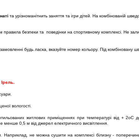
мнаті
та урізноманітнить заняття та ігри дітей. На комбінованій швед
ям правила безпеки та поведінки на спортивному комплексі. Не зал
 замовленні будь ласка, вказуйте номер кольору. Під комбіновану ш
 Ірель.
суари.
еної вологості.
нтильованих житлових приміщеннях при температурі від + 2оС до
не менше 0,5 м від джерел електричного висвітлення.
 Наприклад, не можна сушити на комплексі білизну - поперечини 