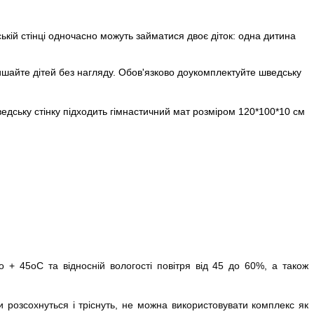
ській стінці одночасно можуть займатися двоє діток: одна дитина
ишайте дітей без нагляду. Обов'язково доукомплектуйте шведську
ведську стінку підходить гімнастичний мат розміром 120*100*10 см
 + 45оС та відносній вологості повітря від 45 до 60%, а також
розсохнуться і тріснуть, не можна використовувати комплекс як