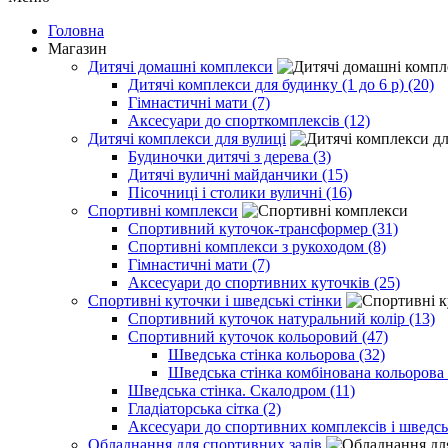
Головна
Магазин
Дитячі домашні комплекси
Дитячі комплекси для будинку (1 до 6 р) (20)
Гімнастичні мати (7)
Аксесуари до спорткомплексів (12)
Дитячі комплекси для вулиці
Будиночки дитячі з дерева (3)
Дитячі вуличні майданчики (15)
Пісочниці і столики вуличні (16)
Спортивні комплекси
Спортивний куточок-трансформер (31)
Спортивні комплекси з рукоходом (8)
Гімнастичні мати (7)
Аксесуари до спортивних куточків (25)
Спортивні куточки і шведські стінки
Спортивний куточок натуральний колір (13)
Спортивний куточок кольоровий (47)
Шведська стінка кольорова (32)
Шведська стінка комбінована кольорова 
Шведська стінка. Скалодром (11)
Гладіаторська сітка (2)
Аксесуари до спортивних комплексів і шведсь
Обладнання для спортивних залів