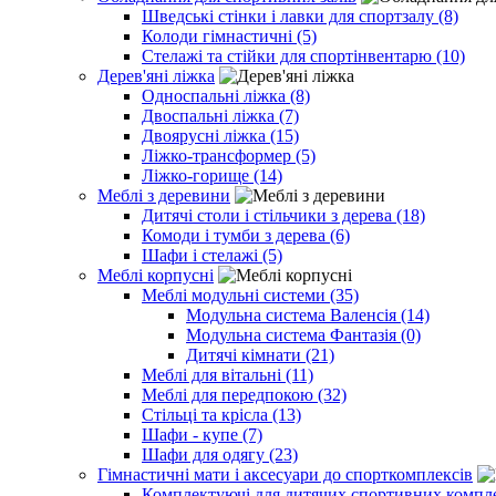
Шведські стінки і лавки для спортзалу (8)
Колоди гімнастичні (5)
Стелажі та стійки для спортінвентарю (10)
Дерев'яні ліжка
Односпальні ліжка (8)
Двоспальні ліжка (7)
Двоярусні ліжка (15)
Ліжко-трансформер (5)
Ліжко-горище (14)
Меблі з деревини
Дитячі столи і стільчики з дерева (18)
Комоди і тумби з дерева (6)
Шафи і стелажі (5)
Меблі корпусні
Меблі модульні системи (35)
Модульна система Валенсія (14)
Модульна система Фантазія (0)
Дитячі кімнати (21)
Меблі для вітальні (11)
Меблі для передпокою (32)
Стільці та крісла (13)
Шафи - купе (7)
Шафи для одягу (23)
Гімнастичні мати і аксесуари до спорткомплексів
Комплектуючі для дитячих спортивних комплек