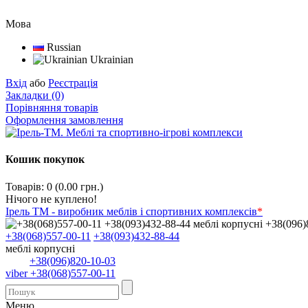
Мова
Russian
Ukrainian
Вхід
або
Реєстрація
Закладки (0)
Порівняння товарів
Оформлення замовлення
Кошик покупок
Товарів: 0 (0.00 грн.)
Нічого не куплено!
Ірель ТМ - виробник меблів і спортивних комплексів
*
+38(068)557-00-11
+38(093)432-88-44
меблі корпусні
+38(096)820-10-03
viber +38(068)557-00-11
Меню