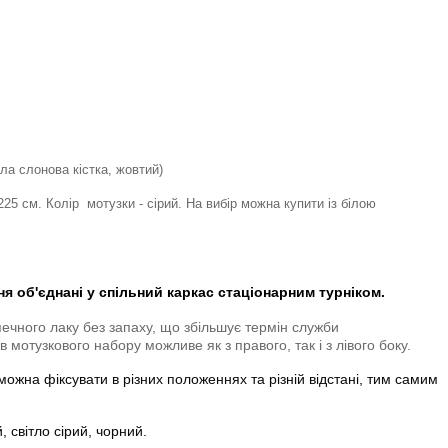
ітла слонова кістка, жовтий)
25 см. Колір мотузки - сірий. На вибір можна купити із білою
ння
об'єднані у спільний каркас стаціонарним турніком.
печного лаку без запаху, що збільшує термін служби
отузкового набору можливе як з правого, так і з лівого боку.
можна фіксувати в різних положеннях та різній відстані, тим самим
й, світло сірий, чорний.