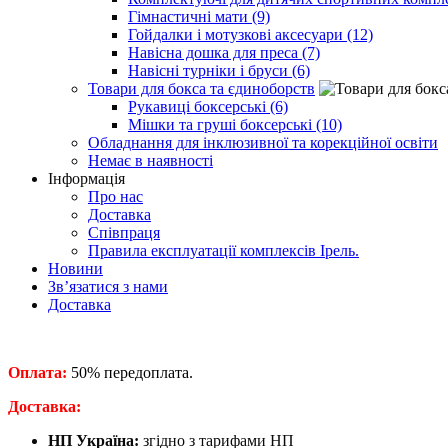
Гімнастичні мати (9)
Гойдалки і мотузкові аксесуари (12)
Навісна дошка для преса (7)
Навісні турніки і бруси (6)
Товари для бокса та єдиноборств
Рукавиці боксерські (6)
Мішки та груші боксерські (10)
Обладнання для інклюзивної та корекційної освіти
Немає в наявності
Інформація
Про нас
Доставка
Співпраця
Правила експлуатації комплексів Ірель.
Новини
Зв’язатися з нами
Доставка
Оплата:
50% передоплата.
​Доставка:
НП Україна:
згідно з тарифами НП