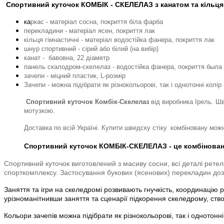
Спортивний куточок КОМБІК - СКЕЛЕЛАЗ з канатом та кільц
ка
ркас - матеріал сосна, покриття біла фарба
перекладини - матеріал ясен, покриття лак
кільця гімнастичні - матеріал водостійка фанера, покриття лак
шнур спортивний - сірий або білий (на вибір)
канат - бавовна, 22 діаметр
панель скалодром-скелелаз - водостійка фанера, покриття была
зачепи - міцний пластик, L-розмір
Зачепи - можна підібрати як різнокольорові, так і однотонні колір 
Спортивний куточок Комбік-Скелелаз
від виробника Ірель.
Шв
мотузкою.
Доставка по всій Україні. Купити шведску стіку
комбіновану можн
Спортивний куточок КОМБІК-СКЕЛЕЛАЗ
-
це комбінован
Спортивний куточок виготовлений з масиву сосни, всі деталі ретел
спорткомплексу. Застосування букових (ясенових) перекладин дозв
Заняття та ігри на скеледромі розвивають гнучкість, координацію р
урізноманітнивши заняття та сценарії підкорення скеледрому, ств
Кольори зачепів можна підібрати як різнокольорові, так і однотонні