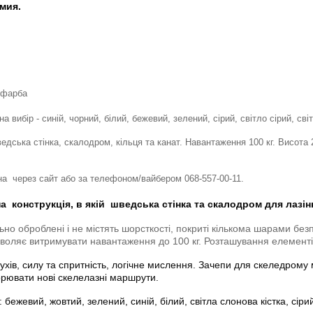
ямия.
 фарба
на вибір - синій, чорний, білий, бежевий, зелений, сірий, світло сірий, св
едська стінка, скалодром, кільця та канат. Навантаження 100 кг. Висота 2
а через сайт або за телефоном/вайбером 068-557-00-11.
а конструкція, в якій шведська стінка та скалодром для лазі
ьно оброблені і не містять шорсткості, покриті кількома шарами без
оляє витримувати навантаження до 100 кг. Розташування елементів м
ухів, силу та спритність, логічне мислення. Зачепи для скеледрому 
орювати нові скелелазні маршрути.
: бежевий, жовтий, зелений, синій,
білий, світла слонова кістка, сіри