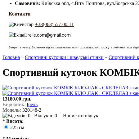
Самовивіз:
Київська обл, с.Віта-Поштова, вул.Боярська 2
Контакти
+38(068)557-00-11
irelle.com@gmail.com
Зверніть увагу. Залежно від налаштувань монітора візуально можуть змінюватися відтін
Головна
»
Спортивні куточки і шведські стінки
»
Спортивний к
Спортивний куточок КОМБІК
13180.00 грн.
Виробник:
Ірель
Модель:
320148-2
Відгуків: 0
|
Написати відгук
*
Висота:
225 см
*
Матеріал: