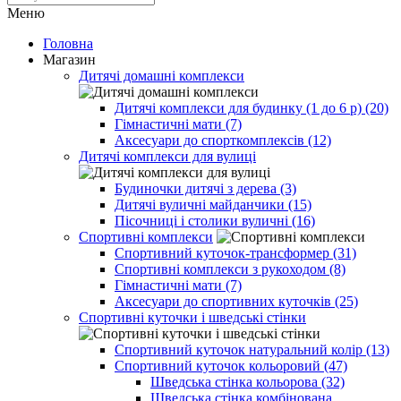
Меню
Головна
Магазин
Дитячі домашні комплекси
Дитячі комплекси для будинку (1 до 6 р) (20)
Гімнастичні мати (7)
Аксесуари до спорткомплексів (12)
Дитячі комплекси для вулиці
Будиночки дитячі з дерева (3)
Дитячі вуличні майданчики (15)
Пісочниці і столики вуличні (16)
Спортивні комплекси
Спортивний куточок-трансформер (31)
Спортивні комплекси з рукоходом (8)
Гімнастичні мати (7)
Аксесуари до спортивних куточків (25)
Спортивні куточки і шведські стінки
Спортивний куточок натуральний колір (13)
Спортивний куточок кольоровий (47)
Шведська стінка кольорова (32)
Шведська стінка комбінована