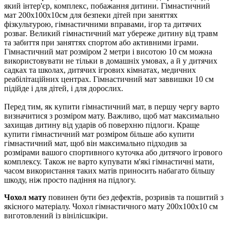
який інтер'єр, комплекс, побажання дитини. Гімнастичний
мат 200х100х10см для безпеки дітей при заняттях
фізкультурою, гімнастичними вправами, ігор та дитячих
розваг. Великий гімнастичний мат убереже дитину від травм
та забиття при заняттях спортом або активними іграми.
Гімнастичний мат розміром 2 метри і висотою 10 см можна
використовувати не тільки в домашніх умовах, а й у дитячих
садках та школах, дитячих ігрових кімнатах, медичних
реабілітаційних центрах. Гімнастичний мат заввишки 10 см
підійде і для дітей, і для дорослих.
Перед тим, як купити гімнастичний мат, в першу чергу варто
визначитися з розміром мату. Важливо, щоб мат максимально
захищав дитину від ударів об поверхню підлоги. Краще
купити гімнастичний мат розміром більше або купити
гімнастичний мат, щоб він максимально підходив за
розмірами вашого спортивного куточка або дитячого ігрового
комплексу. Також не варто купувати м'які гімнастичні мати,
часом використання таких матів приносить набагато більшу
шкоду, ніж просто падіння на підлогу.
Чохол мату
повинен бути без дефектів, розривів та пошитий з
якісного матеріалу. Чохол гімнастичного мату 200х100х10 см
виготовлений із вінілісшкіри.