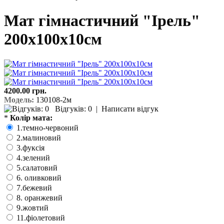
Мат гімнастичний "Ірель"
200х100х10см
4200.00 грн.
Модель:
130108-2м
Відгуків: 0
|
Написати відгук
*
Колір мата:
1.темно-червоний
2.малиновий
3.фуксія
4.зелений
5.салатовий
6. оливковий
7.бежевий
8. оранжевий
9.жовтий
11.фіолетовий