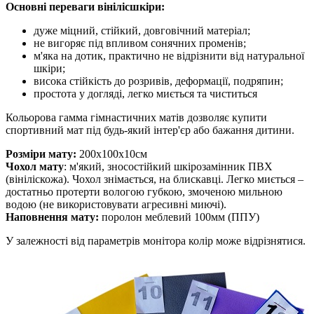
Основні переваги вінілісшкіри:
дуже міцний, стійкий, довговічний матеріал;
не вигоряє під впливом сонячних променів;
м'яка на дотик, практично не відрізнити від натуральної
шкіри;
висока стійкість до розривів, деформації, подряпин;
простота у догляді, легко миється та чиститься
Кольорова гамма гімнастичних матів дозволяє купити
спортивний мат під будь-який інтер'єр або бажання дитини.
Розміри мату:
200х100х10см
Чохол мату
: м'який, зносостійкий шкірозамінник ПВХ
(вініліскожа). Чохол знімається, на блискавці. Легко миється –
достатньо протерти вологою губкою, змоченою мильною
водою (не використовувати агресивні миючі).
Наповнення мату:
поролон меблевий 100мм (ППУ)
У залежності від параметрів монітора колір може відрізнятися.