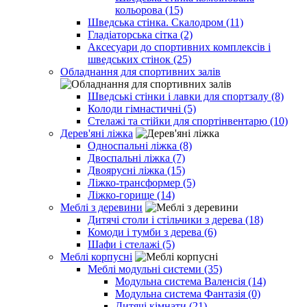
кольорова (15)
Шведська стінка. Скалодром (11)
Гладіаторська сітка (2)
Аксесуари до спортивних комплексів і
шведських стінок (25)
Обладнання для спортивних залів
Шведські стінки і лавки для спортзалу (8)
Колоди гімнастичні (5)
Стелажі та стійки для спортінвентарю (10)
Дерев'яні ліжка
Односпальні ліжка (8)
Двоспальні ліжка (7)
Двоярусні ліжка (15)
Ліжко-трансформер (5)
Ліжко-горище (14)
Меблі з деревини
Дитячі столи і стільчики з дерева (18)
Комоди і тумби з дерева (6)
Шафи і стелажі (5)
Меблі корпусні
Меблі модульні системи (35)
Модульна система Валенсія (14)
Модульна система Фантазія (0)
Дитячі кімнати (21)