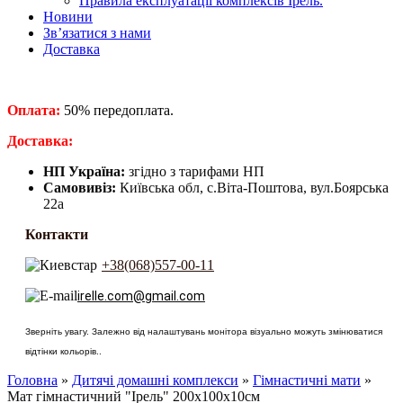
Правила експлуатації комплексів Ірель.
Новини
Зв’язатися з нами
Доставка
Оплата:
50% передоплата.
​Доставка:
НП Україна:
згідно з тарифами НП
Самовивіз:
Київська обл, с.Віта-Поштова, вул.Боярська
22а
Контакти
+38(068)557-00-11
irelle.com@gmail.com
Зверніть увагу. Залежно від налаштувань монітора візуально можуть змінюватися
відтінки кольорів..
Головна
»
Дитячі домашні комплекси
»
Гімнастичні мати
»
Мат гімнастичний "Ірель" 200х100х10см