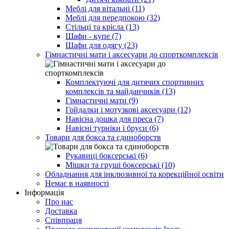
Меблі для вітальні (11)
Меблі для передпокою (32)
Стільці та крісла (13)
Шафи - купе (7)
Шафи для одягу (23)
Гімнастичні мати і аксесуари до спорткомплексів
Комплектуючі для дитячих спортивних
комплексів та майданчиків (13)
Гімнастичні мати (9)
Гойдалки і мотузкові аксесуари (12)
Навісна дошка для преса (7)
Навісні турніки і бруси (6)
Товари для бокса та єдиноборств
Рукавиці боксерські (6)
Мішки та груші боксерські (10)
Обладнання для інклюзивної та корекційної освіти
Немає в наявності
Інформація
Про нас
Доставка
Співпраця