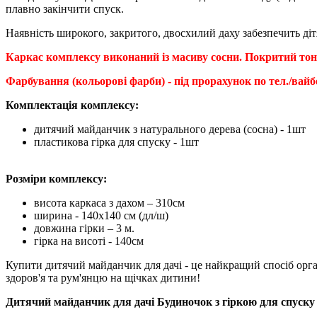
плавно закінчити спуск.
Наявність широкого, закритого, двосхилий даху забезпечить діт
Каркас комплексу виконаний із масиву сосни. Покритий то
Фарбування (кольорові фарби) - під прорахунок по тел./вайб
Комплектація комплексу:
дитячий майданчик з натурального дерева (сосна) - 1шт
пластикова гірка для спуску - 1шт
Розміри комплексу:
висота каркаса з дахом – 310см
ширина - 140х140 см (дл/ш)
довжина гірки – 3 м.
гірка на висоті - 140см
Купити дитячий майданчик для дачі - це найкращий спосіб органі
здоров'я та рум'янцю на щічках дитини!
Дитячий майданчик для дачі Будиночок з гіркою для спуску