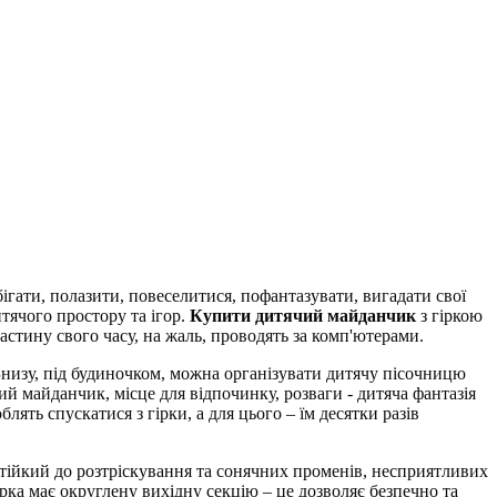
ігати, полазити, повеселитися, пофантазувати, вигадати свої
тячого простору та ігор.
Купити дитячий майданчик
з гіркою
астину свого часу, на жаль, проводять за комп'ютерами.
Знизу, під будиночком, можна організувати дитячу пісочницю
ий майданчик, місце для відпочинку, розваги - дитяча фантазія
ять спускатися з гірки, а для цього – їм десятки разів
 стійкий до розтріскування та сонячних променів, несприятливих
рка має округлену вихідну секцію – це дозволяє безпечно та