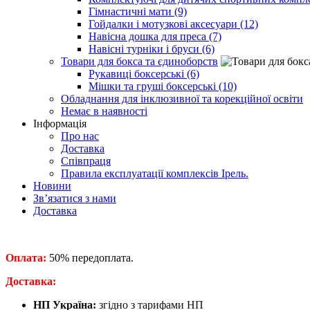
Гімнастичні мати (9)
Гойдалки і мотузкові аксесуари (12)
Навісна дошка для преса (7)
Навісні турніки і бруси (6)
Товари для бокса та єдиноборств
Рукавиці боксерські (6)
Мішки та груші боксерські (10)
Обладнання для інклюзивної та корекційної освіти
Немає в наявності
Інформація
Про нас
Доставка
Співпраця
Правила експлуатації комплексів Ірель.
Новини
Зв’язатися з нами
Доставка
Оплата:
50% передоплата.
​Доставка:
НП Україна:
згідно з тарифами НП