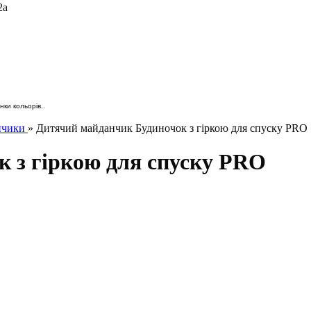
2а
ки кольорів..
анчики
» Дитячий майданчик Будиночок з гіркою для спуску PRO
 з гіркою для спуску PRO