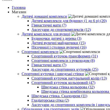
Головна
Магазин
Дитячі домашні комплекси
Дитячі комплекси для будинку (1 до 6 р) (20)
Гімнастичні мати (7)
Аксесуари до спорткомплексів (12)
Дитячі комплекси для вулиці
Будиночки дитячі з дерева (3)
Дитячі вуличні майданчики (15)
Пісочниці і столики вуличні (16)
Спортивні комплекси
Спортивний куточок-трансформер (31)
Спортивні комплекси з рукоходом (8)
Гімнастичні мати (7)
Аксесуари до спортивних куточків (25)
Спортивні куточки і шведські стінки
Спортивний куточок натуральний колір (13)
Спортивний куточок кольоровий (47)
Шведська стінка кольорова (32)
Шведська стінка комбінована кольорова 
Шведська стінка. Скалодром (11)
Гладіаторська сітка (2)
Аксесуари до спортивних комплексів і шведсь
Обладнання для спортивних залів