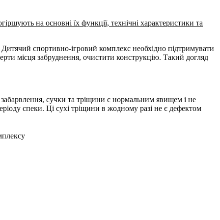
огіршують на основні їх функції, технічні характеристики та
. Дитячий спортивно-ігровий комплекс необхідно підтримувати
терти місця забруднення, очистити конструкцію. Такий догляд
е забарвлення, сучки та тріщини є нормальним явищем і не
ріоду спеки. Ці сухі тріщини в жодному разі не є дефектом
омплексу