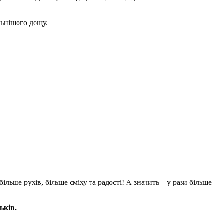
льнішого дощу.
ільше рухів, більше сміху та радості! А значить – у рази більше
ьків.