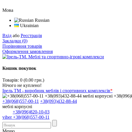
Мова
Russian
Ukrainian
Вхід
або
Реєстрація
Закладки (0)
Порівняння товарів
Оформлення замовлення
Кошик покупок
Товарів: 0 (0.00 грн.)
Нічого не куплено!
Ірель ТМ - виробник меблів і спортивних комплексів
*
+38(068)557-00-11
+38(093)432-88-44
меблі корпусні
+38(096)820-10-03
viber +38(068)557-00-11
Меню