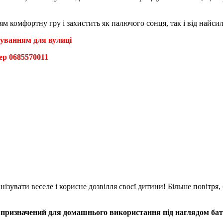
ям комфортну гру і захистить як палючого сонця, так і від найси
нуванням для вулиці
ер 0685570011
зувати веселе і корисне дозвілля своєї дитини! Більше повітря, б
 призначений для домашнього використання під наглядом бат