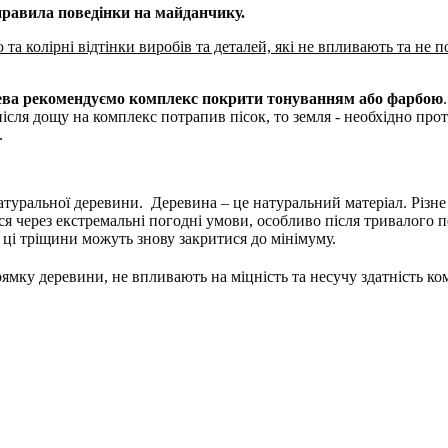
 правила поведінки на майданчику.
а колірні відтінки виробів та деталей, які не впливають та не п
ева рекомендуємо комплекс покрити тонуванням або фарбою
ля дощу на комплекс потрапив пісок, то земля - ​​необхідно про
.
натуральної деревини. Деревина – це натуральний матеріал. Різн
через екстремальні погодні умови, особливо після тривалого пе
в ці тріщини можуть знову закритися до мінімуму.
ямку деревини, не впливають на міцність та несучу здатність к