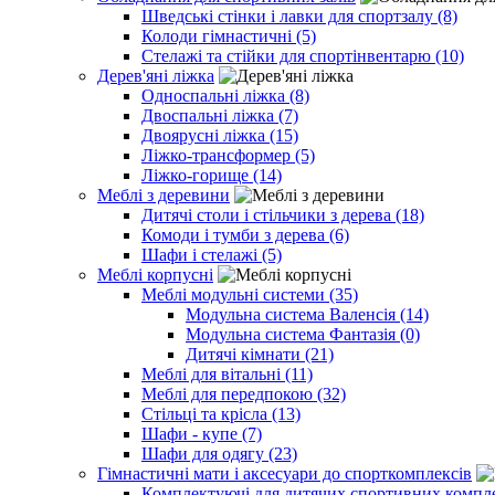
Шведські стінки і лавки для спортзалу (8)
Колоди гімнастичні (5)
Стелажі та стійки для спортінвентарю (10)
Дерев'яні ліжка
Односпальні ліжка (8)
Двоспальні ліжка (7)
Двоярусні ліжка (15)
Ліжко-трансформер (5)
Ліжко-горище (14)
Меблі з деревини
Дитячі столи і стільчики з дерева (18)
Комоди і тумби з дерева (6)
Шафи і стелажі (5)
Меблі корпусні
Меблі модульні системи (35)
Модульна система Валенсія (14)
Модульна система Фантазія (0)
Дитячі кімнати (21)
Меблі для вітальні (11)
Меблі для передпокою (32)
Стільці та крісла (13)
Шафи - купе (7)
Шафи для одягу (23)
Гімнастичні мати і аксесуари до спорткомплексів
Комплектуючі для дитячих спортивних комплек