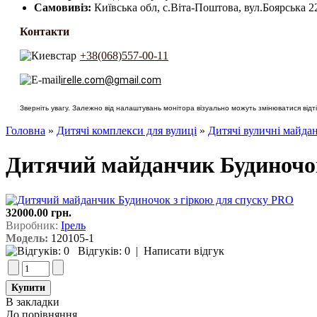
Самовивіз:
Київська обл, с.Віта-Поштова, вул.Боярська 2
Контакти
+38(068)557-00-11
irelle.com@gmail.com
Зверніть увагу. Залежно від налаштувань монітора візуально можуть змінюватися відтін
Головна
»
Дитячі комплекси для вулиці
»
Дитячі вуличні майд
Дитячий майданчик Будиночок
32000.00 грн.
Виробник:
Ірель
Модель:
120105-1
Відгуків: 0
|
Написати відгук
В закладки
До порівняння