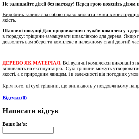
Не залишайте дітей без нагляду! Перед грою поясніть дітям
Виробник залишає за собою право вносити зміни в конструкцію т
якість.
Шановні покупці Для продовження служби комплексу з дер
в порядку: тріщини-замащувати шпаклівкою для дерева. Якщо піс
дозволить вам зберегти комплекс в належному стані довгий час
ДЕРЕВО ЯК МАТЕРІАЛ.
Всі вуличні комплекси виконані з 
впливають на експлуатацію. Сухі тріщини можуть утворюватися 
якості, а є природним явищем, і в залежності від погодних умо
Крім того, ці сухі тріщини, що виникають у поздовжньому напр
Відгуки (0)
Написати відгук
Ваше Ім’я: