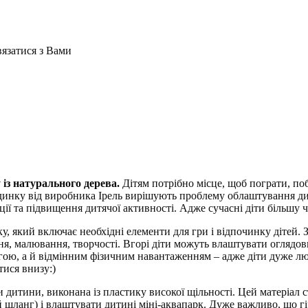
вязатися з Вами
із натурального дерева.
Дітям потрібно місце, щоб пограти, поб
 будинку від виробника Ірель вирішують проблему облаштування ди
ії та підвищення дитячої активності. Адже сучасні діти більшу ч
, який включає необхідні елементи для гри і відпочинку дітей. 
ання, малювання, творчості. Вгорі діти можуть влаштувати оглядов
гою, а й відмінним фізичним навантаженням – адже діти дуже любл
тися внизу:)
ки дитини, виконана із пластику високої щільності. Цей матеріал
 шланг) і влаштувати дитині міні-аквапарк. Дуже важливо, що гі