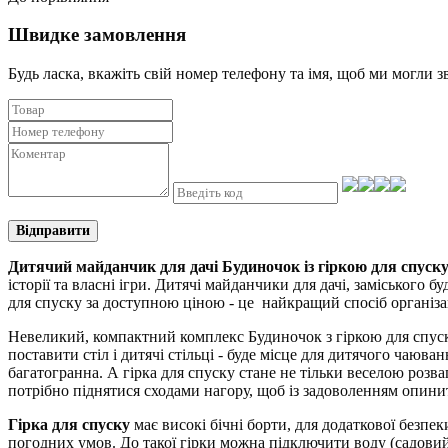
Швидке замовлення
Будь ласка, вкажіть свій номер телефону та iмя, щоб ми могли з
Відправити
Дитячий майданчик для дачі Будиночок із гіркою для спуску 
історії та власні ігри. Дитячі майданчики для дачі, заміського
для спуску за доступною ціною - це найкращий спосіб організац
Невеликий, компактний комплекс Будиночок з гіркою для спуску
поставити стіл і дитячі стільці - буде місце для дитячого чаюв
багатогранна. А гірка для спуску стане не тільки веселою розва
потрібно піднятися сходами нагору, щоб із задоволенням опини
Гірка для спуску
має високі бічні борти, для додаткової безпе
погодних умов. До такої гірки можна підключити воду (садовий