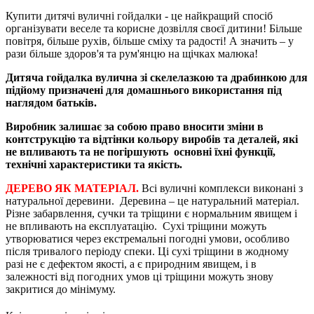
Купити дитячі вуличні гойдалки - це найкращий спосіб
організувати веселе та корисне дозвілля своєї дитини! Більше
повітря, більше рухів, більше сміху та радості! А значить – у
рази більше здоров'я та рум'янцю на щічках малюка!
Дитяча гойдалка вулична зі скелелазкою та драбинкою для
підйому призначені для домашнього використання під
наглядом батьків.
Виробник залишає за собою право вносити зміни в
контструкцію та відтінки кольору виробів та деталей, які
не впливають та не погіршують основні їхні функції,
технічні характеристики та якість.
ДЕРЕВО ЯК МАТЕРІАЛ.
Всі вуличні комплекси виконані з
натуральної деревини. Деревина – це натуральний матеріал.
Різне забарвлення, сучки та тріщини є нормальним явищем і
не впливають на експлуатацію. Сухі тріщини можуть
утворюватися через екстремальні погодні умови, особливо
після тривалого періоду спеки. Ці сухі тріщини в жодному
разі не є дефектом якості, а є природним явищем, і в
залежності від погодних умов ці тріщини можуть знову
закритися до мінімуму.