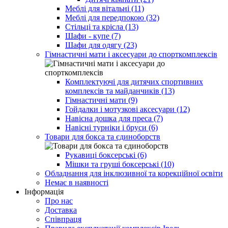
Меблі для вітальні (11)
Меблі для передпокою (32)
Стільці та крісла (13)
Шафи - купе (7)
Шафи для одягу (23)
Гімнастичні мати і аксесуари до спорткомплексів
Комплектуючі для дитячих спортивних
комплексів та майданчиків (13)
Гімнастичні мати (9)
Гойдалки і мотузкові аксесуари (12)
Навісна дошка для преса (7)
Навісні турніки і бруси (6)
Товари для бокса та єдиноборств
Рукавиці боксерські (6)
Мішки та груші боксерські (10)
Обладнання для інклюзивної та корекційної освіти
Немає в наявності
Інформація
Про нас
Доставка
Співпраця