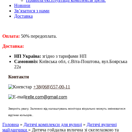
Правила експлуатації комплексів Ірель.
Новини
Зв’язатися з нами
Доставка
Оплата:
50% передоплата.
​Доставка:
НП Україна:
згідно з тарифами НП
Самовивіз:
Київська обл, с.Віта-Поштова, вул.Боярська
22а
Контакти
+38(068)557-00-11
irelle.com@gmail.com
Зверніть увагу. Залежно від налаштувань монітора візуально можуть змінюватися
відтінки кольорів..
Головна
»
Дитячі комплекси для вулиці
»
Дитячі вуличні
майданчики
» Дитяча гойдалка вулична зі скелелазкою та