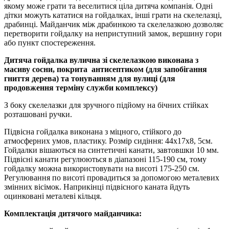
якому може грати та веселитися ціла дитяча компанія. Одні
дітки можуть кататися на гойдалках, інші грати на скелелазці,
драбинці. Майданчик між драбинкою та скелелазкою дозволяє
перетворити гойдалку на неприступний замок, вершину гори
або пункт спостереження.
Дитяча гойдалка вулична зі скелелазкою виконана з
масиву сосни, покрита антисептиком (для запобігання
гниття дерева) та тонуванням для вулиці (для
продовження терміну служби комплексу)
З боку скелелазки для зручного підйому на бічних стійках
розташовані ручки.
Підвісна гойдалка виконана з міцного, стійкого до
атмосферних умов, пластику. Розмір сидіння: 44х17х8, 5см.
Гойдалки вішаються на синтетичні канати, завтовшки 10 мм.
Підвісні канати регулюються в діапазоні 115-190 см, тому
гойдалку можна використовувати на висоті 175-250 см.
Регулювання по висоті провадиться за допомогою металевих
змінних вісімок. Наприкінці підвісного каната йдуть
оцинковані металеві кільця.
Комплектація дитячого майданчика: