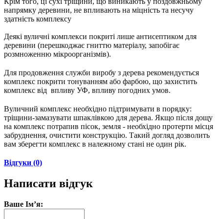
Крім того, ці сухі тріщини, що виникають у поздовжньому
напрямку деревини, не впливають на міцність та несучу
здатність комплексу
Деякі вуличні комплекси покриті лише антисептиком для
деревини (перешкоджає гниттю матеріалу, запобігає
розмноженню мікроорганізмів).
Для продовження служби виробу з дерева рекомендується
комплекс покрити тонуванням або фарбою, що захистить
комплекс від впливу УФ, впливу погодних умов.
Вуличний комплекс необхідно підтримувати в порядку:
тріщини-замазувати шпаклівкою для дерева. Якщо після дощу
на комплекс потрапив пісок, земля - ​​необхідно протерти місця
забруднення, очистити конструкцію. Такий догляд дозволить
вам зберегти комплекс в належному стані не один рік.
Відгуки (0)
Написати відгук
Ваше Ім’я: