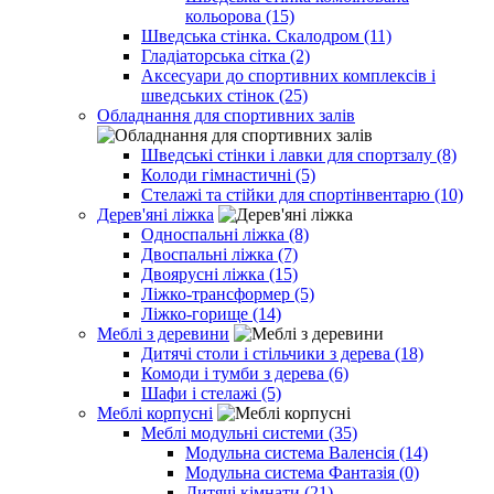
кольорова (15)
Шведська стінка. Скалодром (11)
Гладіаторська сітка (2)
Аксесуари до спортивних комплексів і
шведських стінок (25)
Обладнання для спортивних залів
Шведські стінки і лавки для спортзалу (8)
Колоди гімнастичні (5)
Стелажі та стійки для спортінвентарю (10)
Дерев'яні ліжка
Односпальні ліжка (8)
Двоспальні ліжка (7)
Двоярусні ліжка (15)
Ліжко-трансформер (5)
Ліжко-горище (14)
Меблі з деревини
Дитячі столи і стільчики з дерева (18)
Комоди і тумби з дерева (6)
Шафи і стелажі (5)
Меблі корпусні
Меблі модульні системи (35)
Модульна система Валенсія (14)
Модульна система Фантазія (0)
Дитячі кімнати (21)