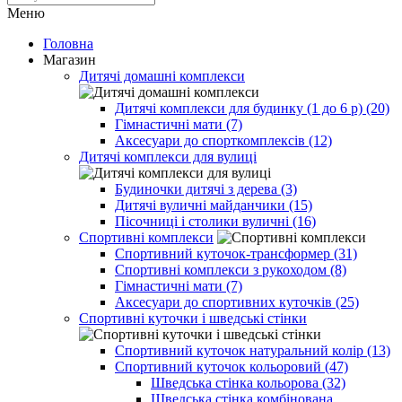
Меню
Головна
Магазин
Дитячі домашні комплекси
Дитячі комплекси для будинку (1 до 6 р) (20)
Гімнастичні мати (7)
Аксесуари до спорткомплексів (12)
Дитячі комплекси для вулиці
Будиночки дитячі з дерева (3)
Дитячі вуличні майданчики (15)
Пісочниці і столики вуличні (16)
Спортивні комплекси
Спортивний куточок-трансформер (31)
Спортивні комплекси з рукоходом (8)
Гімнастичні мати (7)
Аксесуари до спортивних куточків (25)
Спортивні куточки і шведські стінки
Спортивний куточок натуральний колір (13)
Спортивний куточок кольоровий (47)
Шведська стінка кольорова (32)
Шведська стінка комбінована