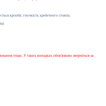
ться крообіг, гнучкість хребетного стовпа.
нці
рювання тощо. У таких випадках обов'язково зверніться за