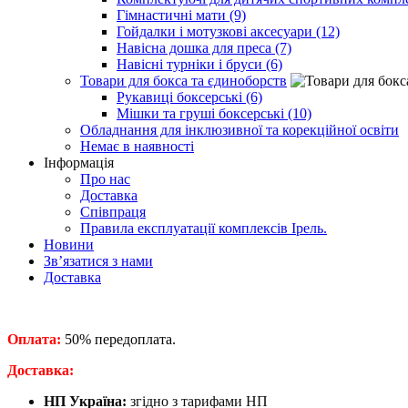
Гімнастичні мати (9)
Гойдалки і мотузкові аксесуари (12)
Навісна дошка для преса (7)
Навісні турніки і бруси (6)
Товари для бокса та єдиноборств
Рукавиці боксерські (6)
Мішки та груші боксерські (10)
Обладнання для інклюзивної та корекційної освіти
Немає в наявності
Інформація
Про нас
Доставка
Співпраця
Правила експлуатації комплексів Ірель.
Новини
Зв’язатися з нами
Доставка
Оплата:
50% передоплата.
​Доставка:
НП Україна:
згідно з тарифами НП