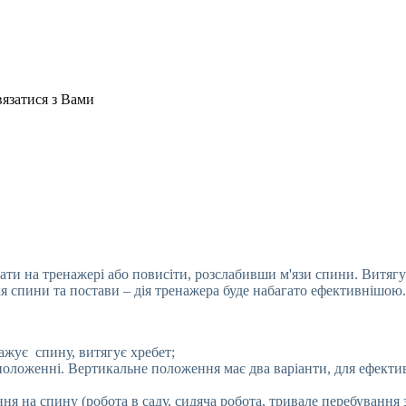
вязатися з Вами
и на тренажері або повисіти, розслабивши м'язи спини. Витягув
ля спини та постави – дія тренажера буде набагато ефективнішою.
ажує спину, витягує хребет;
оложенні. Вертикальне положення має два варіанти, для ефекти
я на спину (робота в саду, сидяча робота, тривале перебування 