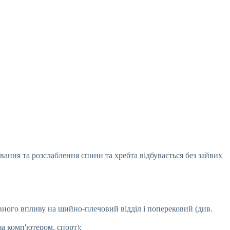
ання та розслаблення спини та хребта відбувається без зайвих
вного впливу на шийно-плечовий відділ і поперековий (див.
за комп'ютером, спорт);