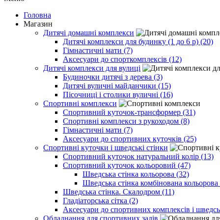
Головна
Магазин
Дитячі домашні комплекси
Дитячі комплекси для будинку (1 до 6 р) (20)
Гімнастичні мати (7)
Аксесуари до спорткомплексів (12)
Дитячі комплекси для вулиці
Будиночки дитячі з дерева (3)
Дитячі вуличні майданчики (15)
Пісочниці і столики вуличні (16)
Спортивні комплекси
Спортивний куточок-трансформер (31)
Спортивні комплекси з рукоходом (8)
Гімнастичні мати (7)
Аксесуари до спортивних куточків (25)
Спортивні куточки і шведські стінки
Спортивний куточок натуральний колір (13)
Спортивний куточок кольоровий (47)
Шведська стінка кольорова (32)
Шведська стінка комбінована кольорова 
Шведська стінка. Скалодром (11)
Гладіаторська сітка (2)
Аксесуари до спортивних комплексів і шведсь
Обладнання для спортивних залів