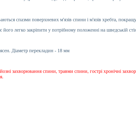
ються спазми поверхневих м'язів спини і м'язів хребта, покращує
є його легко закріпити у потрібному положенні на шведській сті
ясен. Діаметр перекладин - 18 мм
рйозні захворювання спини, травми спини, гострі хронічні захво
я.