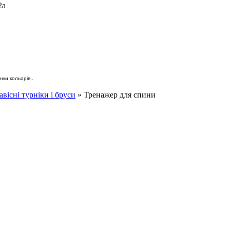
2а
ки кольорів..
авісні турніки і бруси
» Тренажер для спини