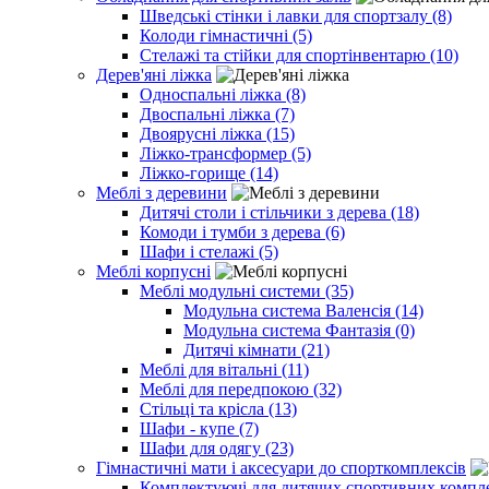
Шведські стінки і лавки для спортзалу (8)
Колоди гімнастичні (5)
Стелажі та стійки для спортінвентарю (10)
Дерев'яні ліжка
Односпальні ліжка (8)
Двоспальні ліжка (7)
Двоярусні ліжка (15)
Ліжко-трансформер (5)
Ліжко-горище (14)
Меблі з деревини
Дитячі столи і стільчики з дерева (18)
Комоди і тумби з дерева (6)
Шафи і стелажі (5)
Меблі корпусні
Меблі модульні системи (35)
Модульна система Валенсія (14)
Модульна система Фантазія (0)
Дитячі кімнати (21)
Меблі для вітальні (11)
Меблі для передпокою (32)
Стільці та крісла (13)
Шафи - купе (7)
Шафи для одягу (23)
Гімнастичні мати і аксесуари до спорткомплексів
Комплектуючі для дитячих спортивних комплек