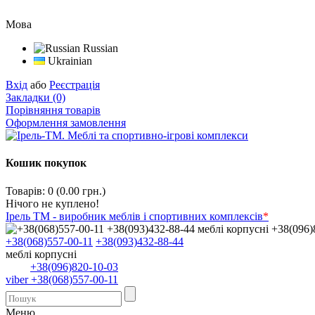
Мова
Russian
Ukrainian
Вхід
або
Реєстрація
Закладки (0)
Порівняння товарів
Оформлення замовлення
Кошик покупок
Товарів: 0 (0.00 грн.)
Нічого не куплено!
Ірель ТМ - виробник меблів і спортивних комплексів
*
+38(068)557-00-11
+38(093)432-88-44
меблі корпусні
+38(096)820-10-03
viber +38(068)557-00-11
Меню