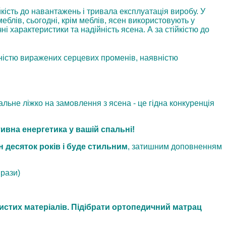
йкість до навантажень і тривала експлуатація виробу. У
меблів, сьогодні, крім меблів, ясен використовують у
ні характеристики та надійність ясена. А за стійкістю до
тністю виражених серцевих променів, наявністю
ьне ліжко на замовлення з ясена - це гідна конкуренція
тивна енергетика у вашій спальні!
 десяток років і буде стильним
, затишним доповненням
 рази)
истих матеріалів. Підібрати ортопедичний матрац