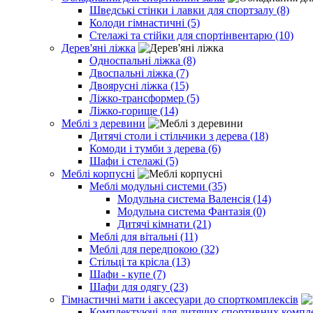
Шведські стінки і лавки для спортзалу (8)
Колоди гімнастичні (5)
Стелажі та стійки для спортінвентарю (10)
Дерев'яні ліжка
Односпальні ліжка (8)
Двоспальні ліжка (7)
Двоярусні ліжка (15)
Ліжко-трансформер (5)
Ліжко-горище (14)
Меблі з деревини
Дитячі столи і стільчики з дерева (18)
Комоди і тумби з дерева (6)
Шафи і стелажі (5)
Меблі корпусні
Меблі модульні системи (35)
Модульна система Валенсія (14)
Модульна система Фантазія (0)
Дитячі кімнати (21)
Меблі для вітальні (11)
Меблі для передпокою (32)
Стільці та крісла (13)
Шафи - купе (7)
Шафи для одягу (23)
Гімнастичні мати і аксесуари до спорткомплексів
Комплектуючі для дитячих спортивних комплек