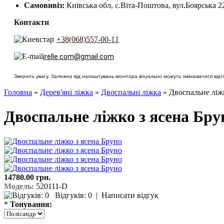
Самовивіз:
Київська обл, с.Віта-Поштова, вул.Боярська 2
Контакти
+38(068)557-00-11
irelle.com@gmail.com
Зверніть увагу. Залежно від налаштувань монітора візуально можуть змінюватися відтін
Головна
»
Дерев'яні ліжка
»
Двоспальні ліжка
» Двоспальне ліжк
Двоспальне ліжко з ясена Бру
14780.00 грн.
Модель:
520111-D
Відгуків: 0
|
Написати відгук
*
Тонування: