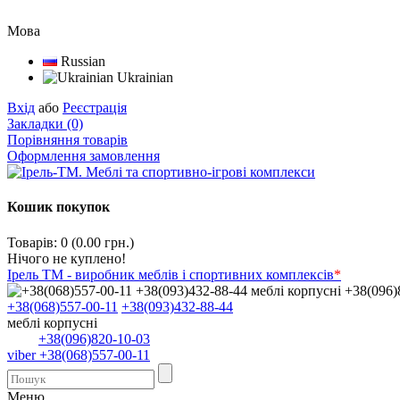
Мова
Russian
Ukrainian
Вхід
або
Реєстрація
Закладки (0)
Порівняння товарів
Оформлення замовлення
Кошик покупок
Товарів: 0 (0.00 грн.)
Нічого не куплено!
Ірель ТМ - виробник меблів і спортивних комплексів
*
+38(068)557-00-11
+38(093)432-88-44
меблі корпусні
+38(096)820-10-03
viber +38(068)557-00-11
Меню