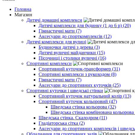
Головна
Магазин
Дитячі домашні комплекси
Дитячі комплекси для будинку (1 до 6 р) (20)
Гімнастичні мати (7)
Аксесуари до спорткомплексів (12)
Дитячі комплекси для вулиці
Будиночки дитячі з дерева (3)
Дитячі вуличні майданчики (15)
Пісочниці і столики вуличні (16)
Спортивні комплекси
Спортивний куточок-трансформер (31)
Спортивні комплекси з рукоходом (8)
Гімнастичні мати (7)
Аксесуари до спортивних куточків (25)
Спортивні куточки і шведські стінки
Спортивний куточок натуральний колір (13)
Спортивний куточок кольоровий (47)
Шведська стінка кольорова (32)
Шведська стінка комбінована кольорова 
Шведська стінка. Скалодром (11)
Гладіаторська сітка (2)
Аксесуари до спортивних комплексів і шведсь
Обладнання для спортивних залів