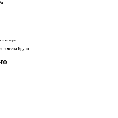
2а
ки кольорів..
о з ясена Бруно
но