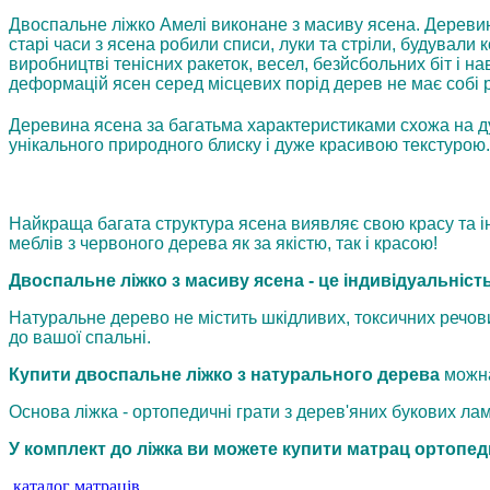
Двоспальне ліжко Амелі виконане з масиву ясена. Деревина 
старі часи з ясена робили списи, луки та стріли, будували 
виробництві тенісних ракеток, весел, безйсбольних біт і на
деформацій ясен серед місцевих порід дерев не має собі р
Деревина ясена за багатьма характеристиками схожа на ду
унікального природного блиску і дуже красивою текстурою.
Найкраща багата структура ясена виявляє свою красу та і
меблів з червоного дерева як за якістю, так і красою!
Двоспальне ліжко з масиву ясена - це індивідуальність
Натуральне дерево не містить шкідливих, токсичних речов
до вашої спальні.
Купити двоспальне ліжко з натурального дерева
можна
Основа ліжка - ортопедичні грати з дерев'яних букових л
У комплект до ліжка ви можете купити матрац ортопед
каталог матраців