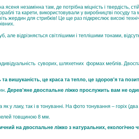
ясеня незамінна там, де потрібна міцність і твердість, сті
кораблі та карети, використовували у виробництві посуду та 
віть жердин для стрибків! Це ще раз підкреслює високі техніч
івних.
б, але відрізняється світлішими і теплішими тонами, відсу
ндивідуальність суворих, шляхетних формах меблів. Двоспал
 та вишуканість, це краса та тепло, це здоров'я та пози
ин.
Дерев'яне двоспальне ліжко прослужить вам не один
 як у лаку, так і в тонуванні. На фото тонування – горіх (два
амелей товщиною 8 мм.
ичний на двоспальне ліжко з натуральних, екологічно ч