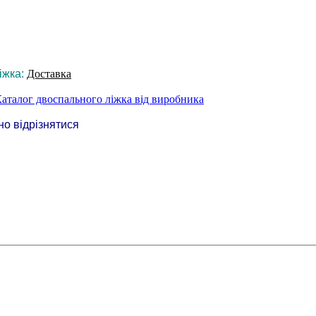
іжка:
Доставка
аталог двоспального ліжка від виробника
но відрізнятися