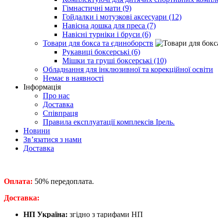
Гімнастичні мати (9)
Гойдалки і мотузкові аксесуари (12)
Навісна дошка для преса (7)
Навісні турніки і бруси (6)
Товари для бокса та єдиноборств
Рукавиці боксерські (6)
Мішки та груші боксерські (10)
Обладнання для інклюзивної та корекційної освіти
Немає в наявності
Інформація
Про нас
Доставка
Співпраця
Правила експлуатації комплексів Ірель.
Новини
Зв’язатися з нами
Доставка
Оплата:
50% передоплата.
​Доставка:
НП Україна:
згідно з тарифами НП