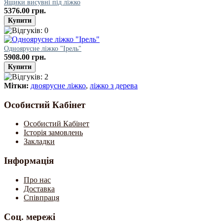
Ящики висувні під ліжко
5376.00 грн.
Одноярусне ліжко "Ірель"
5908.00 грн.
Мітки:
двоярусне ліжко
,
ліжко з дерева
Особистий Кабінет
Особистий Кабінет
Історія замовлень
Закладки
Інформація
Про нас
Доставка
Співпраця
Соц. мережі