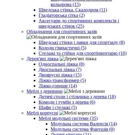
кольорова (15)
Шведська стінка. Скалодром (11)
Гладіаторська сітка (2)
Аксесуари до спортивних комплексів і
шведських стінок (25)
Обладнання для спортивних залів
Шведські стінки і лавки для спортзалу (8)
Колоди гімнастичні (5)
Стелажі та стійки для спортінвентарю (10)
Дерев'яні ліжка
Односпальні ліжка (8)
Двоспальні ліжка (7)
Двоярусні ліжка (15)
Ліжко-трансформер (5)
Ліжко-горище (14)
Меблі з деревини
Дитячі столи і стільчики з дерева (18)
Комоди і тумби з дерева (6)
Шафи і стелажі (5)
Меблі корпусні
Меблі модульні системи (35)
Модульна система Валенсія (14)
Модульна система Фантазія (0)
Дитячі кімнати (21)