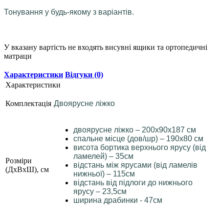
Тонування у будь-якому з варіантів.
У вказану вартість не входять висувні ящики та ортопедичні
матраци
Характеристики
Відгуки (0)
Характеристики
Комплектація
Двоярусне ліжко
двоярусне ліжко – 200х90х187 см
спальне місце (дов/шр) – 190х80 см
висота бортика верхнього ярусу (від
ламелей) – 35см
Розміри
відстань між ярусами (від ламелів
(ДхВхШ), см
нижньої) – 115см
відстань від підлоги до нижнього
ярусу – 23,5см
ширина драбинки - 47см