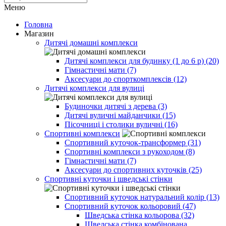
Меню
Головна
Магазин
Дитячі домашні комплекси
Дитячі комплекси для будинку (1 до 6 р) (20)
Гімнастичні мати (7)
Аксесуари до спорткомплексів (12)
Дитячі комплекси для вулиці
Будиночки дитячі з дерева (3)
Дитячі вуличні майданчики (15)
Пісочниці і столики вуличні (16)
Спортивні комплекси
Спортивний куточок-трансформер (31)
Спортивні комплекси з рукоходом (8)
Гімнастичні мати (7)
Аксесуари до спортивних куточків (25)
Спортивні куточки і шведські стінки
Спортивний куточок натуральний колір (13)
Спортивний куточок кольоровий (47)
Шведська стінка кольорова (32)
Шведська стінка комбінована