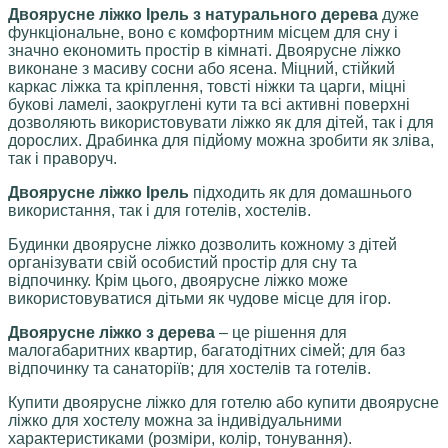
Двоярусне ліжко Ірель з натурального дерева
дуже
функціональне, воно є комфортним місцем для сну і
значно економить простір в кімнаті. Двоярусне ліжко
виконане з масиву сосни або ясена. Міцний, стійкий
каркас ліжка та кріплення, товсті ніжки та царги, міцні
букові ламелі, заокруглені кути та всі активні поверхні
дозволяють використовувати ліжко як для дітей, так і для
дорослих. Драбинка для підйому можна зробити як зліва,
так і праворуч.
Двоярусне ліжко Ірель
підходить як для домашнього
використання, так і для готелів, хостелів.
Будинки двоярусне ліжко дозволить кожному з дітей
організувати свій особистий простір для сну та
відпочинку. Крім цього, двоярусне ліжко може
використовуватися дітьми як чудове місце для ігор.
Двоярусне ліжко з дерева
– це рішення для
малогабаритних квартир, багатодітних сімей; для баз
відпочинку та санаторіїв; для хостелів та готелів.
Купити двоярусне ліжко для готелю або купити двоярусне
ліжко для хостелу можна за індивідуальними
характеристиками (розміри, колір, тонування).