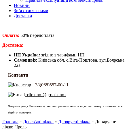
Правила експлуатації комплексів Ірель.
Новини
Зв’язатися з нами
Доставка
Оплата:
50% передоплата.
​Доставка:
НП Україна:
згідно з тарифами НП
Самовивіз:
Київська обл, с.Віта-Поштова, вул.Боярська
22а
Контакти
+38(068)557-00-11
irelle.com@gmail.com
Зверніть увагу. Залежно від налаштувань монітора візуально можуть змінюватися
відтінки кольорів..
Головна
»
Дерев'яні ліжка
»
Двоярусні ліжка
» Двоярусне
ліжко "Ірель"