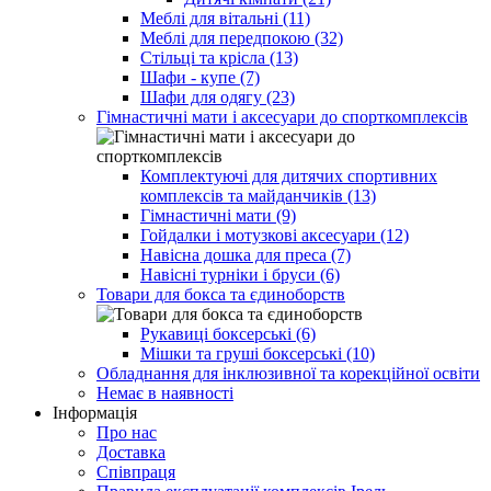
Меблі для вітальні (11)
Меблі для передпокою (32)
Стільці та крісла (13)
Шафи - купе (7)
Шафи для одягу (23)
Гімнастичні мати і аксесуари до спорткомплексів
Комплектуючі для дитячих спортивних
комплексів та майданчиків (13)
Гімнастичні мати (9)
Гойдалки і мотузкові аксесуари (12)
Навісна дошка для преса (7)
Навісні турніки і бруси (6)
Товари для бокса та єдиноборств
Рукавиці боксерські (6)
Мішки та груші боксерські (10)
Обладнання для інклюзивної та корекційної освіти
Немає в наявності
Інформація
Про нас
Доставка
Співпраця