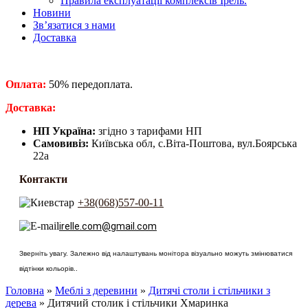
Правила експлуатації комплексів Ірель.
Новини
Зв’язатися з нами
Доставка
Оплата:
50% передоплата.
​Доставка:
НП Україна:
згідно з тарифами НП
Самовивіз:
Київська обл, с.Віта-Поштова, вул.Боярська
22а
Контакти
+38(068)557-00-11
irelle.com@gmail.com
Зверніть увагу. Залежно від налаштувань монітора візуально можуть змінюватися
відтінки кольорів..
Головна
»
Меблі з деревини
»
Дитячі столи і стільчики з
дерева
» Дитячий столик і стільчики Хмаринка