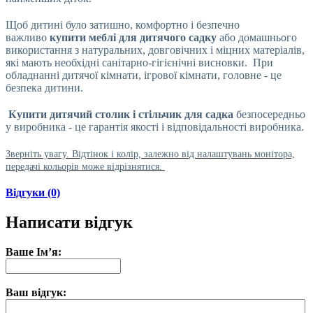
Щоб дитині було затишно, комфортно і безпечно
важливо
купити меблі для дитячого садку
або домашнього
використання з натуральних, довговічних і міцних матеріалів,
які мають необхідні санітарно-гігієнічні висновки. При
обладнанні дитячої кімнати, ігрової кімнати, головне - це
безпека дитини.
Купити дитячий столик і стільчик для садка
безпосередньо
у виробника - це гарантія якості і відповідальності виробника.
Зверніть увагу. Відтінок і колір, залежно від налаштувань монітора,
передачі кольорів може відрізнятися.
Відгуки (0)
Написати відгук
Ваше Ім’я:
Ваш відгук: