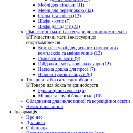
Меблі для вітальні (11)
Меблі для передпокою (32)
Стільці та крісла (13)
Шафи - купе (7)
Шафи для одягу (23)
Гімнастичні мати і аксесуари до спорткомплексів
Комплектуючі для дитячих спортивних
комплексів та майданчиків (13)
Гімнастичні мати (9)
Гойдалки і мотузкові аксесуари (12)
Навісна дошка для преса (7)
Навісні турніки і бруси (6)
Товари для бокса та єдиноборств
Рукавиці боксерські (6)
Мішки та груші боксерські (10)
Обладнання для інклюзивної та корекційної освіти
Немає в наявності
Інформація
Про нас
Доставка
Співпраця