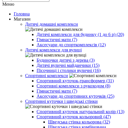
Меню
Головна
Магазин
Дитячі домашні комплекси
Дитячі комплекси для будинку (1 до 6 р) (20)
Гімнастичні мати (7)
Аксесуари до спорткомплексів (12)
Дитячі комплекси для вулиці
Будиночки дитячі з дерева (3)
Дитячі вуличні майданчики (15)
Пісочниці і столики вуличні (16)
Спортивні комплекси
Спортивний куточок-трансформер (31)
Спортивні комплекси з рукоходом (8)
Гімнастичні мати (7)
Аксесуари до спортивних куточків (25)
Спортивні куточки і шведські стінки
Спортивний куточок натуральний колір (13)
Спортивний куточок кольоровий (47)
Шведська стінка кольорова (32)
Шведська стінка комбінована