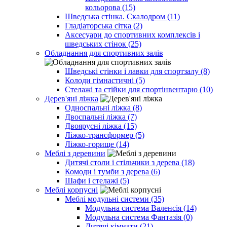
кольорова (15)
Шведська стінка. Скалодром (11)
Гладіаторська сітка (2)
Аксесуари до спортивних комплексів і
шведських стінок (25)
Обладнання для спортивних залів
Шведські стінки і лавки для спортзалу (8)
Колоди гімнастичні (5)
Стелажі та стійки для спортінвентарю (10)
Дерев'яні ліжка
Односпальні ліжка (8)
Двоспальні ліжка (7)
Двоярусні ліжка (15)
Ліжко-трансформер (5)
Ліжко-горище (14)
Меблі з деревини
Дитячі столи і стільчики з дерева (18)
Комоди і тумби з дерева (6)
Шафи і стелажі (5)
Меблі корпусні
Меблі модульні системи (35)
Модульна система Валенсія (14)
Модульна система Фантазія (0)
Дитячі кімнати (21)