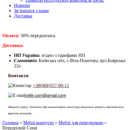
Правила експлуатації комплексів Ірель.
Новини
Зв’язатися з нами
Доставка
Оплата:
50% передоплата.
​Доставка:
НП Україна:
згідно з тарифами НП
Самовивіз:
Київська обл, с.Віта-Поштова, вул.Боярська
22а
Контакти
+38(068)557-00-11
irelle.com@gmail.com
Зверніть увагу. Залежно від налаштувань монітора візуально можуть змінюватися
відтінки кольорів..
Головна
»
Меблі корпусні
»
Меблі для передпокою
»
Передпокій Соня