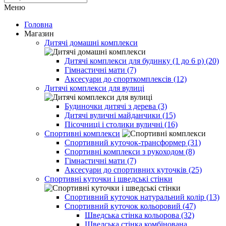
Меню
Головна
Магазин
Дитячі домашні комплекси
Дитячі комплекси для будинку (1 до 6 р) (20)
Гімнастичні мати (7)
Аксесуари до спорткомплексів (12)
Дитячі комплекси для вулиці
Будиночки дитячі з дерева (3)
Дитячі вуличні майданчики (15)
Пісочниці і столики вуличні (16)
Спортивні комплекси
Спортивний куточок-трансформер (31)
Спортивні комплекси з рукоходом (8)
Гімнастичні мати (7)
Аксесуари до спортивних куточків (25)
Спортивні куточки і шведські стінки
Спортивний куточок натуральний колір (13)
Спортивний куточок кольоровий (47)
Шведська стінка кольорова (32)
Шведська стінка комбінована