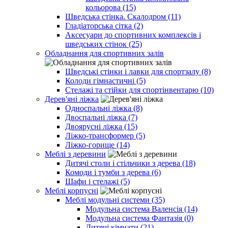
кольорова (15)
Шведська стінка. Скалодром (11)
Гладіаторська сітка (2)
Аксесуари до спортивних комплексів і
шведських стінок (25)
Обладнання для спортивних залів
Шведські стінки і лавки для спортзалу (8)
Колоди гімнастичні (5)
Стелажі та стійки для спортінвентарю (10)
Дерев'яні ліжка
Односпальні ліжка (8)
Двоспальні ліжка (7)
Двоярусні ліжка (15)
Ліжко-трансформер (5)
Ліжко-горище (14)
Меблі з деревини
Дитячі столи і стільчики з дерева (18)
Комоди і тумби з дерева (6)
Шафи і стелажі (5)
Меблі корпусні
Меблі модульні системи (35)
Модульна система Валенсія (14)
Модульна система Фантазія (0)
Дитячі кімнати (21)