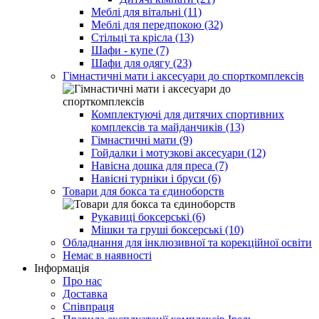
Меблі для вітальні (11)
Меблі для передпокою (32)
Стільці та крісла (13)
Шафи - купе (7)
Шафи для одягу (23)
Гімнастичні мати і аксесуари до спорткомплексів
Комплектуючі для дитячих спортивних
комплексів та майданчиків (13)
Гімнастичні мати (9)
Гойдалки і мотузкові аксесуари (12)
Навісна дошка для преса (7)
Навісні турніки і бруси (6)
Товари для бокса та єдиноборств
Рукавиці боксерські (6)
Мішки та груші боксерські (10)
Обладнання для інклюзивної та корекційної освіти
Немає в наявності
Інформація
Про нас
Доставка
Співпраця