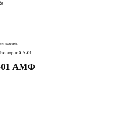
2а
ки кольорів..
 Ізо чорний А-01
А-01 АМФ