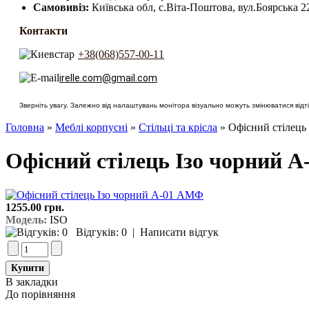
Самовивіз:
Київська обл, с.Віта-Поштова, вул.Боярська 2
Контакти
+38(068)557-00-11
irelle.com@gmail.com
Зверніть увагу. Залежно від налаштувань монітора візуально можуть змінюватися відтін
Головна
»
Меблі корпусні
»
Стільці та крісла
» Офiсний стiлець
Офiсний стiлець Ізо чорний 
1255.00 грн.
Модель:
ISO
Відгуків: 0
|
Написати відгук
В закладки
До порівняння