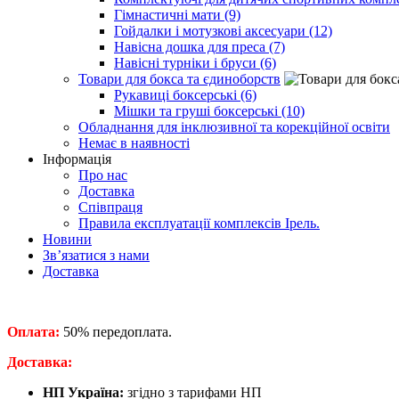
Гімнастичні мати (9)
Гойдалки і мотузкові аксесуари (12)
Навісна дошка для преса (7)
Навісні турніки і бруси (6)
Товари для бокса та єдиноборств
Рукавиці боксерські (6)
Мішки та груші боксерські (10)
Обладнання для інклюзивної та корекційної освіти
Немає в наявності
Інформація
Про нас
Доставка
Співпраця
Правила експлуатації комплексів Ірель.
Новини
Зв’язатися з нами
Доставка
Оплата:
50% передоплата.
​Доставка:
НП Україна:
згідно з тарифами НП