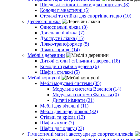
Шведські стінки і лавки для спортзалу (8)
Колоди гімнастичні (5)
Стелажі та стійки для спортінвентарю (10)
Дерев'яні ліжка
Односпальні ліжка (8)
Двоспальні ліжка (7)
Двоярусні ліжка (15)
Ліжко-трансформер (5)
Ліжко-горище (14)
Меблі з деревини
Дитячі столи і стільчики з дерева (18)
Комоди і тумби з дерева (6)
Шафи і стелажі (5)
Меблі корпусні
Меблі модульні системи (35)
Модульна система Валенсія (14)
Модульна система Фантазія (0)
Дитячі кімнати (21)
Меблі для вітальні (11)
Меблі для передпокою (32)
Стільці та крісла (13)
Шафи - купе (7)
Шафи для одягу (23)
Гімнастичні мати і аксесуари до спорткомплексів
Комплектуючі для дитячих спортивних комплек