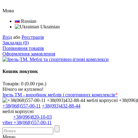
Мова
Russian
Ukrainian
Вхід
або
Реєстрація
Закладки (0)
Порівняння товарів
Оформлення замовлення
Кошик покупок
Товарів: 0 (0.00 грн.)
Нічого не куплено!
Ірель ТМ - виробник меблів і спортивних комплексів
*
+38(068)557-00-11
+38(093)432-88-44
меблі корпусні
+38(096)820-10-03
viber +38(068)557-00-11
Меню