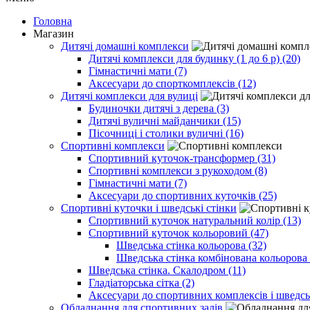
Головна
Магазин
Дитячі домашні комплекси
Дитячі комплекси для будинку (1 до 6 р) (20)
Гімнастичні мати (7)
Аксесуари до спорткомплексів (12)
Дитячі комплекси для вулиці
Будиночки дитячі з дерева (3)
Дитячі вуличні майданчики (15)
Пісочниці і столики вуличні (16)
Спортивні комплекси
Спортивний куточок-трансформер (31)
Спортивні комплекси з рукоходом (8)
Гімнастичні мати (7)
Аксесуари до спортивних куточків (25)
Спортивні куточки і шведські стінки
Спортивний куточок натуральний колір (13)
Спортивний куточок кольоровий (47)
Шведська стінка кольорова (32)
Шведська стінка комбінована кольорова 
Шведська стінка. Скалодром (11)
Гладіаторська сітка (2)
Аксесуари до спортивних комплексів і шведсь
Обладнання для спортивних залів