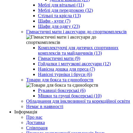
Меблі для вітальні (11)
Меблі для передпокою (32)
Стільці та крісла (13)
Шафи - купе (7)
Шафи для одягу (23)
Гімнастичні мати і аксесуари до спорткомплексів
Комплектуючі для дитячих спортивних
комплексів та майданчиків (13)
Гімнастичні мати (9)
Гойдалки і мотузкові аксесуари (12)
Навісна дошка для преса (7)
Навісні турніки і бруси (6)
Товари для бокса та єдиноборств
Рукавиці боксерські (6)
Мішки та груші боксерські (10)
Обладнання для інклюзивної та корекційної освіти
Немає в наявності
Інформація
Про нас
Доставка
Співпраця