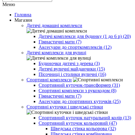
Меню
Головна
Магазин
Дитячі домашні комплекси
Дитячі комплекси для будинку (1 до 6 р) (20)
Гімнастичні мати (7)
Аксесуари до спорткомплексів (12)
Дитячі комплекси для вулиці
Будиночки дитячі з дерева (3)
Дитячі вуличні майданчики (15)
Пісочниці і столики вуличні (16)
Спортивні комплекси
Спортивний куточок-трансформер (31)
Спортивні комплекси з рукоходом (8)
Гімнастичні мати (7)
Аксесуари до спортивних куточків (25)
Спортивні куточки і шведські стінки
Спортивний куточок натуральний колір (13)
Спортивний куточок кольоровий (47)
Шведська стінка кольорова (32)
Шведська стінка комбінована