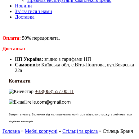
Правила експлуатації комплексів Ірель.
Новини
Зв’язатися з нами
Доставка
Оплата:
50% передоплата.
​Доставка:
НП Україна:
згідно з тарифами НП
Самовивіз:
Київська обл, с.Віта-Поштова, вул.Боярська
22а
Контакти
+38(068)557-00-11
irelle.com@gmail.com
Зверніть увагу. Залежно від налаштувань монітора візуально можуть змінюватися
відтінки кольорів..
Головна
»
Меблі корпусні
»
Стільці та крісла
» Стілець Бранч