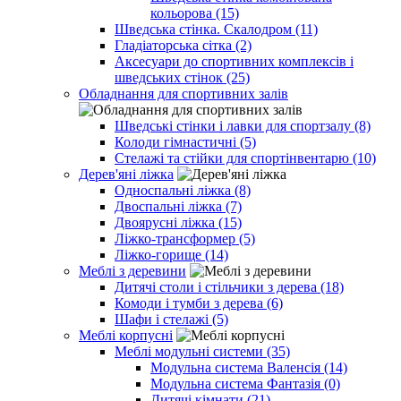
кольорова (15)
Шведська стінка. Скалодром (11)
Гладіаторська сітка (2)
Аксесуари до спортивних комплексів і
шведських стінок (25)
Обладнання для спортивних залів
Шведські стінки і лавки для спортзалу (8)
Колоди гімнастичні (5)
Стелажі та стійки для спортінвентарю (10)
Дерев'яні ліжка
Односпальні ліжка (8)
Двоспальні ліжка (7)
Двоярусні ліжка (15)
Ліжко-трансформер (5)
Ліжко-горище (14)
Меблі з деревини
Дитячі столи і стільчики з дерева (18)
Комоди і тумби з дерева (6)
Шафи і стелажі (5)
Меблі корпусні
Меблі модульні системи (35)
Модульна система Валенсія (14)
Модульна система Фантазія (0)
Дитячі кімнати (21)