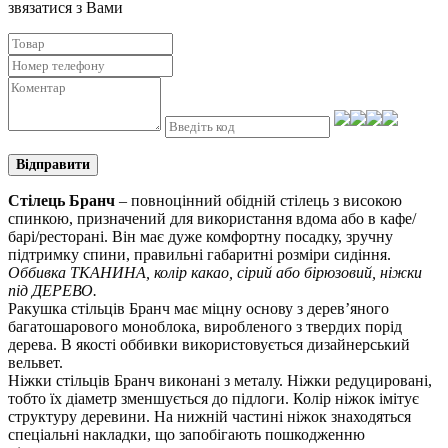
звязатися з Вами
Відправити
Стілець Бранч
– повноцінний обідній стілець з високою
спинкою, призначений для використання вдома або в кафе/
барі/ресторані. Він має дуже комфортну посадку, зручну
підтримку спини, правильні габаритні розміри сидіння.
Оббивка ТКАНИНА, колір какао, сірий або бірюзовий, ніжки
під ДЕРЕВО.
Ракушка стільців Бранч має міцну основу з дерев’яного
багатошарового моноблока, виробленого з твердих порід
дерева. В якості оббивки використовується дизайнерський
вельвет.
Ніжки стільців Бранч виконані з металу. Ніжки редуцировані,
тобто їх діаметр зменшується до підлоги. Колір ніжок імітує
структуру деревини. На нижній частині ніжок знаходяться
спеціальні накладки, що запобігають пошкодженню