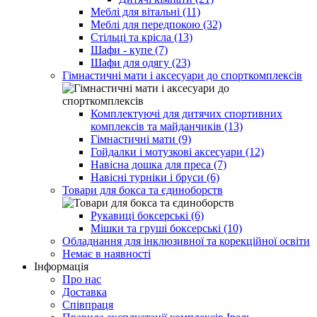
Меблі для вітальні (11)
Меблі для передпокою (32)
Стільці та крісла (13)
Шафи - купе (7)
Шафи для одягу (23)
Гімнастичні мати і аксесуари до спорткомплексів
Комплектуючі для дитячих спортивних
комплексів та майданчиків (13)
Гімнастичні мати (9)
Гойдалки і мотузкові аксесуари (12)
Навісна дошка для преса (7)
Навісні турніки і бруси (6)
Товари для бокса та єдиноборств
Рукавиці боксерські (6)
Мішки та груші боксерські (10)
Обладнання для інклюзивної та корекційної освіти
Немає в наявності
Інформація
Про нас
Доставка
Співпраця