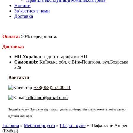
Правила експлуатації комплексів Ірель.
Новини
Зв’язатися з нами
Доставка
Оплата:
50% передоплата.
​Доставка:
НП Україна:
згідно з тарифами НП
Самовивіз:
Київська обл, с.Віта-Поштова, вул.Боярська
22а
Контакти
+38(068)557-00-11
irelle.com@gmail.com
Зверніть увагу. Залежно від налаштувань монітора візуально можуть змінюватися
відтінки кольорів..
Головна
»
Меблі корпусні
»
Шафи - купе
» Шафа-купе Amber
(Ембер)