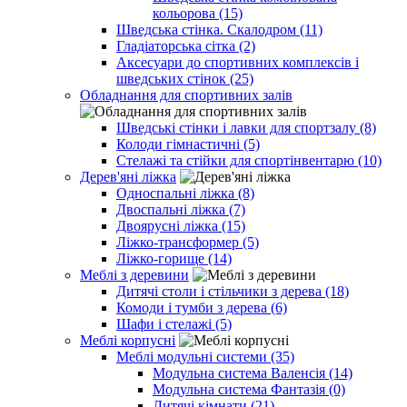
кольорова (15)
Шведська стінка. Скалодром (11)
Гладіаторська сітка (2)
Аксесуари до спортивних комплексів і
шведських стінок (25)
Обладнання для спортивних залів
Шведські стінки і лавки для спортзалу (8)
Колоди гімнастичні (5)
Стелажі та стійки для спортінвентарю (10)
Дерев'яні ліжка
Односпальні ліжка (8)
Двоспальні ліжка (7)
Двоярусні ліжка (15)
Ліжко-трансформер (5)
Ліжко-горище (14)
Меблі з деревини
Дитячі столи і стільчики з дерева (18)
Комоди і тумби з дерева (6)
Шафи і стелажі (5)
Меблі корпусні
Меблі модульні системи (35)
Модульна система Валенсія (14)
Модульна система Фантазія (0)
Дитячі кімнати (21)