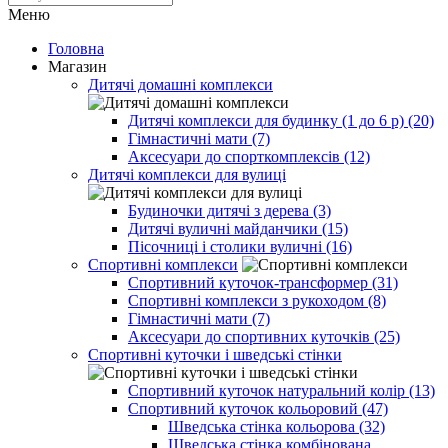
Меню
Головна
Магазин
Дитячі домашні комплекси
Дитячі комплекси для будинку (1 до 6 р) (20)
Гімнастичні мати (7)
Аксесуари до спорткомплексів (12)
Дитячі комплекси для вулиці
Будиночки дитячі з дерева (3)
Дитячі вуличні майданчики (15)
Пісочниці і столики вуличні (16)
Спортивні комплекси
Спортивний куточок-трансформер (31)
Спортивні комплекси з рукоходом (8)
Гімнастичні мати (7)
Аксесуари до спортивних куточків (25)
Спортивні куточки і шведські стінки
Спортивний куточок натуральний колір (13)
Спортивний куточок кольоровий (47)
Шведська стінка кольорова (32)
Шведська стінка комбінована