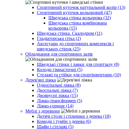
Спортивний куточок натуральний колір (13)
Спортивний куточок кольоровий (47)
Шведська стінка кольорова (32)
Шведська стінка комбінована
кольорова (15)
Шведська стінка. Скалодром (11)
Гладіаторська сітка (2)
Аксесуари до спортивних комплексів і
шведських стінок (25)
Обладнання для спортивних залів
Шведські стінки і лавки для спортзалу (8)
Колоди гімнастичні (5)
Стелажі та стійки для спортінвентарю (10)
Дерев'яні ліжка
Односпальні ліжка (8)
Двоспальні ліжка (7)
Двоярусні ліжка (15)
Ліжко-трансформер (5)
Ліжко-горище (14)
Меблі з деревини
Дитячі столи і стільчики з дерева (18)
Комоди і тумби з дерева (6)
Шафи і стелажі (5)