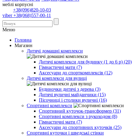
меблі корпусні
+38(096)820-10-03
viber +38(068)557-00-11
Меню
Головна
Магазин
Дитячі домашні комплекси
Дитячі комплекси для будинку (1 до 6 р) (20)
Гімнастичні мати (7)
Аксесуари до спорткомплексів (12)
Дитячі комплекси для вулиці
Будиночки дитячі з дерева (3)
Дитячі вуличні майданчики (15)
Пісочниці і столики вуличні (16)
Спортивні комплекси
Спортивний куточок-трансформер (31)
Спортивні комплекси з рукоходом (8)
Гімнастичні мати (7)
Аксесуари до спортивних куточків (25)
Спортивні куточки і шведські стінки