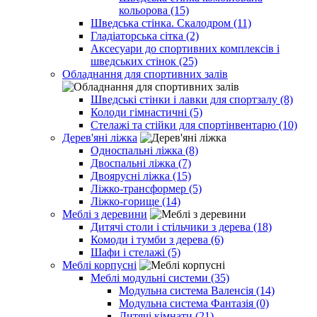
кольорова (15)
Шведська стінка. Скалодром (11)
Гладіаторська сітка (2)
Аксесуари до спортивних комплексів і
шведських стінок (25)
Обладнання для спортивних залів
Шведські стінки і лавки для спортзалу (8)
Колоди гімнастичні (5)
Стелажі та стійки для спортінвентарю (10)
Дерев'яні ліжка
Односпальні ліжка (8)
Двоспальні ліжка (7)
Двоярусні ліжка (15)
Ліжко-трансформер (5)
Ліжко-горище (14)
Меблі з деревини
Дитячі столи і стільчики з дерева (18)
Комоди і тумби з дерева (6)
Шафи і стелажі (5)
Меблі корпусні
Меблі модульні системи (35)
Модульна система Валенсія (14)
Модульна система Фантазія (0)
Дитячі кімнати (21)