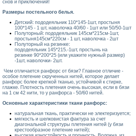
снов и приключений!
Размеры постельного белья.
Детский: пододеяльник 110*145-1шт, простыня
100*145 - 1 шт, наволочка 40/60 - 1шт или 50/50-1шт
Полуторный: пододеяльник 145см*215см-1шт,
простыня145см*220см - 1 шт, наволочка - 2шт
Полуторный на резинке:
пододеяльник 145*215.-1шт, простынь на
резинке 90*200*25 (или укажите нужный размер)
-1шт, наволочки- 2шт.
Чем отличается ранфорс от бязи? Главное отличие -
особое плетение скрученных нитей, которое делает
ранфорс более крепкой тканью, устойчивой к стирке,
глажке. Плотность плетения очень высокая, если в бязи
на 1 см 42 нити, то у ранфорса - 50/60 нитей.
Основные характеристики ткани ранфорс:
натуральная ткань, практически не электеризуется;
мягкость и шелковистая фактура за счет
диагональной структуры плетения нитей (у бязи
крестообразное плетение нитей);
высокая изностойкость и прочность. Волокна, из