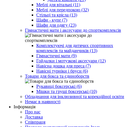
Меблі для вітальні (11)
Меблі для передпокою (32)
Стільці та крісла (13)
Шафи - купе (7)
Шафи для одягу (23)
Гімнастичні мати і аксесуари до спорткомплексів
Комплектуючі для дитячих спортивних
комплексів та майданчиків (13)
Гімнастичні мати (9)
Гойдалки і мотузкові аксесуари (12)
Навісна дошка для преса (7)
Навісні турніки і бруси (6)
Товари для бокса та єдиноборств
Рукавиці боксерські (6)
Мішки та груші боксерські (10)
Обладнання для інклюзивної та корекційної освіти
Немає в наявності
Інформація
Про нас
Доставка
Співпраця