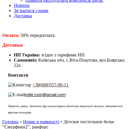
Правила експлуатації комплексів Ірель.
Новини
Зв’язатися з нами
Доставка
Оплата:
50% передоплата.
​Доставка:
НП Україна:
згідно з тарифами НП
Самовивіз:
Київська обл, с.Віта-Поштова, вул.Боярська
22а
Контакти
+38(068)557-00-11
irelle.com@gmail.com
Зверніть увагу. Залежно від налаштувань монітора візуально можуть змінюватися
відтінки кольорів..
Головна
»
Немає в наявності
» Детское постельное белье
"Смурфики2", ранфорс