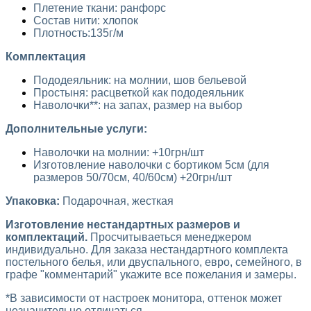
Плетение ткани: ранфорс
Состав нити: хлопок
Плотность:135г/м
Комплектация
Пододеяльник: на молнии, шов бельевой
Простыня: расцветкой как пододеяльник
Наволочки**: на запах, размер на выбор
Дополнительные услуги:
​
Наволочки на молнии: +10грн/шт
Изготовление наволочки с бортиком 5см (для
размеров 50/70см, 40/60см) +20грн/шт
Упаковка:
Подарочная, жесткая
Изготовление нестандартных размеров и
комплектаций.
Просчитываеться менеджером
индивидуально. Для заказа нестандартного комплекта
постельного белья, или двуспального, евро, семейного, в
графе "комментарий" укажите все пожелания и замеры.
*В зависимости от настроек монитора, оттенок может
незначительно отличаться