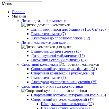
Меню
Головна
Магазин
Дитячі домашні комплекси
Дитячі комплекси для будинку (1 до 6 р) (20)
Гімнастичні мати (7)
Аксесуари до спорткомплексів (12)
Дитячі комплекси для вулиці
Будиночки дитячі з дерева (3)
Дитячі вуличні майданчики (15)
Пісочниці і столики вуличні (16)
Спортивні комплекси
Спортивний куточок-трансформер (31)
Спортивні комплекси з рукоходом (8)
Гімнастичні мати (7)
Аксесуари до спортивних куточків (25)
Спортивні куточки і шведські стінки
Спортивний куточок натуральний колір (13)
Спортивний куточок кольоровий (47)
Шведська стінка кольорова (32)
Шведська стінка комбінована