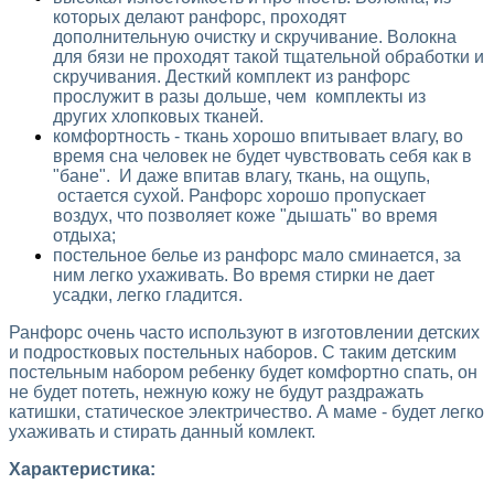
которых делают ранфорс, проходят
дополнительную очистку и скручивание. Волокна
для бязи не проходят такой тщательной обработки и
скручивания. Десткий комплект из ранфорс
прослужит в разы дольше, чем комплекты из
других хлопковых тканей.
комфортность - ткань хорошо впитывает влагу, во
время сна человек не будет чувствовать себя как в
"бане". И даже впитав влагу, ткань, на ощупь,
остается сухой. Ранфорс хорошо пропускает
воздух, что позволяет коже "дышать" во время
отдыха;
постельное белье из ранфорс мало сминается, за
ним легко ухаживать. Во время стирки не дает
усадки, легко гладится.
Ранфорс очень часто используют в изготовлении детских
и подростковых постельных наборов. С таким детским
постельным набором ребенку будет комфортно спать, он
не будет потеть, нежную кожу не будут раздражать
катишки, статическое электричество. А маме - будет легко
ухаживать и стирать данный комлект.
Характеристика: