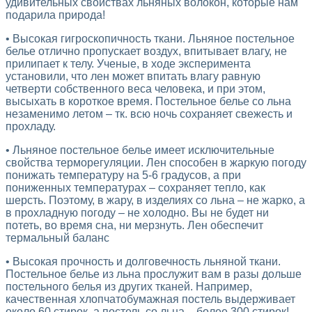
удивительных свойствах льняных волокон, которые нам
подарила природа!
• Высокая гигроскопичность ткани. Льняное постельное
белье отлично пропускает воздух, впитывает влагу, не
прилипает к телу. Ученые, в ходе эксперимента
установили, что лен может впитать влагу равную
четверти собственного веса человека, и при этом,
высыхать в короткое время. Постельное белье со льна
незаменимо летом – тк. всю ночь сохраняет свежесть и
прохладу.
• Льняное постельное белье имеет исключительные
свойства терморегуляции. Лен способен в жаркую погоду
понижать температуру на 5-6 градусов, а при
пониженных температурах – сохраняет тепло, как
шерсть. Поэтому, в жару, в изделиях со льна – не жарко, а
в прохладную погоду – не холодно. Вы не будет ни
потеть, во время сна, ни мерзнуть. Лен обеспечит
термальный баланс
• Высокая прочность и долговечность льняной ткани.
Постельное белье из льна прослужит вам в разы дольше
постельного белья из других тканей. Например,
качественная хлопчатобумажная постель выдерживает
около 60 стирок, а постель со льна – более 300 стирок!