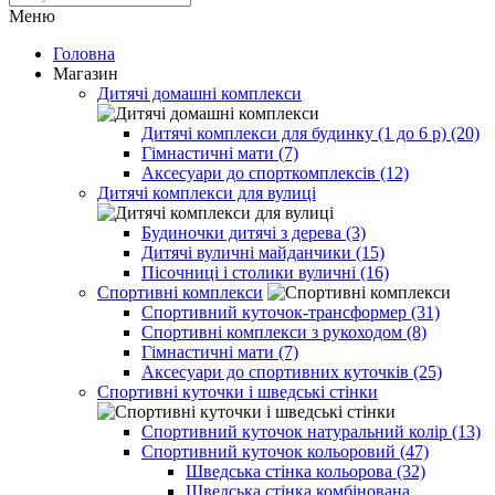
Меню
Головна
Магазин
Дитячі домашні комплекси
Дитячі комплекси для будинку (1 до 6 р) (20)
Гімнастичні мати (7)
Аксесуари до спорткомплексів (12)
Дитячі комплекси для вулиці
Будиночки дитячі з дерева (3)
Дитячі вуличні майданчики (15)
Пісочниці і столики вуличні (16)
Спортивні комплекси
Спортивний куточок-трансформер (31)
Спортивні комплекси з рукоходом (8)
Гімнастичні мати (7)
Аксесуари до спортивних куточків (25)
Спортивні куточки і шведські стінки
Спортивний куточок натуральний колір (13)
Спортивний куточок кольоровий (47)
Шведська стінка кольорова (32)
Шведська стінка комбінована