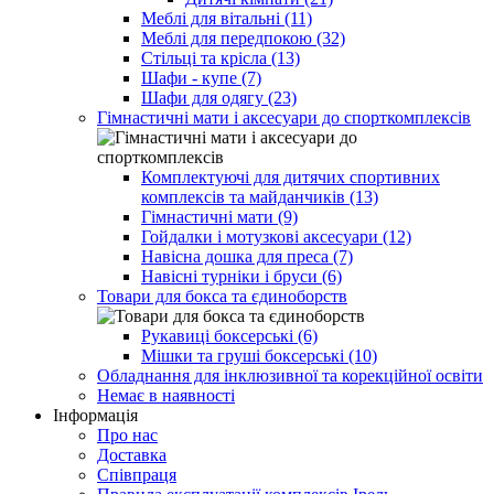
Меблі для вітальні (11)
Меблі для передпокою (32)
Стільці та крісла (13)
Шафи - купе (7)
Шафи для одягу (23)
Гімнастичні мати і аксесуари до спорткомплексів
Комплектуючі для дитячих спортивних
комплексів та майданчиків (13)
Гімнастичні мати (9)
Гойдалки і мотузкові аксесуари (12)
Навісна дошка для преса (7)
Навісні турніки і бруси (6)
Товари для бокса та єдиноборств
Рукавиці боксерські (6)
Мішки та груші боксерські (10)
Обладнання для інклюзивної та корекційної освіти
Немає в наявності
Інформація
Про нас
Доставка
Співпраця