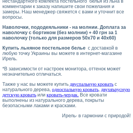
нестандартного комлекта постельного белья из льна в
комментарии к заказу напишите свои пожелания и
замеры. Наш менеджер свяжется с вами и уточнит все
вопросы.
Наволочки, пододеяльники - на молнии. Доплата за
наволочку с бортиком (без молнии) + 40 грн за 1
наволочку (только для размеров 50х70 и 40х60)
Купить льняное постельное белье
с доставкой в
любую точку Украины вы можете в интернет-магазине
Ирель.
*В зависимости от настроек монитора, оттенок может
незначительно отличаться.
Также у нас вы можете купить
двуспальную кровать
с
натурального дерева,
односпальную кровать
,
двухяърусную
детскую кровать
или
кровать-чердак.
Все кровати
выполнены из натурального дерева, покрыты
безопасными лаками и красками.
Ирель- в гармонии с природой!