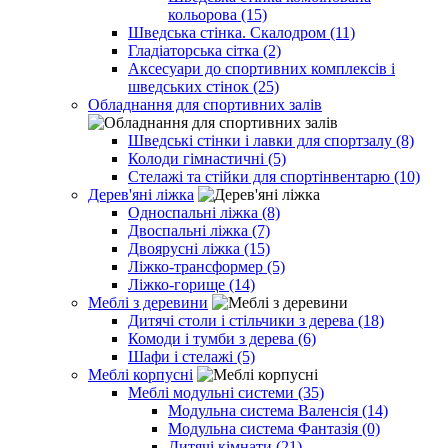
кольорова (15)
Шведська стінка. Скалодром (11)
Гладіаторська сітка (2)
Аксесуари до спортивних комплексів і
шведських стінок (25)
Обладнання для спортивних залів
Шведські стінки і лавки для спортзалу (8)
Колоди гімнастичні (5)
Стелажі та стійки для спортінвентарю (10)
Дерев'яні ліжка
Односпальні ліжка (8)
Двоспальні ліжка (7)
Двоярусні ліжка (15)
Ліжко-трансформер (5)
Ліжко-горище (14)
Меблі з деревини
Дитячі столи і стільчики з дерева (18)
Комоди і тумби з дерева (6)
Шафи і стелажі (5)
Меблі корпусні
Меблі модульні системи (35)
Модульна система Валенсія (14)
Модульна система Фантазія (0)
Дитячі кімнати (21)