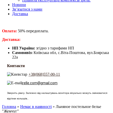
Правила експлуатації комплексів Ірель.
Новини
Зв’язатися з нами
Доставка
Оплата:
50% передоплата.
​Доставка:
НП Україна:
згідно з тарифами НП
Самовивіз:
Київська обл, с.Віта-Поштова, вул.Боярська
22а
Контакти
+38(068)557-00-11
irelle.com@gmail.com
Зверніть увагу. Залежно від налаштувань монітора візуально можуть змінюватися
відтінки кольорів..
Головна
»
Немає в наявності
» Льняное постельное белье
"Жемчуг"