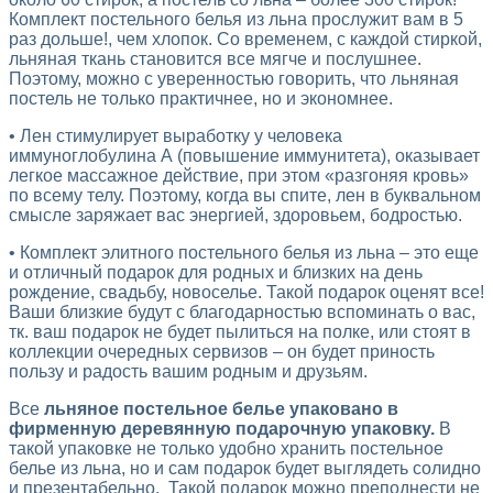
Комплект постельного белья из льна прослужит вам в 5
раз дольше!, чем хлопок. Со временем, с каждой стиркой,
льняная ткань становится все мягче и послушнее.
Поэтому, можно с уверенностью говорить, что льняная
постель не только практичнее, но и экономнее.
• Лен стимулирует выработку у человека
иммуноглобулина А (повышение иммунитета), оказывает
легкое массажное действие, при этом «разгоняя кровь»
по всему телу. Поэтому, когда вы спите, лен в буквальном
смысле заряжает вас энергией, здоровьем, бодростью.
• Комплект элитного постельного белья из льна – это еще
и отличный подарок для родных и близких на день
рождение, свадьбу, новоселье. Такой подарок оценят все!
Ваши близкие будут с благодарностью вспоминать о вас,
тк. ваш подарок не будет пылиться на полке, или стоят в
коллекции очередных сервизов – он будет приность
пользу и радость вашим родным и друзьям.
Все
льняное постельное белье упаковано в
фирменную деревянную подарочную упаковку.
В
такой упаковке не только удобно хранить постельное
белье из льна, но и сам подарок будет выглядеть солидно
и презентабельно. Такой подарок можно преподнести не