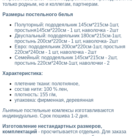
только родным, но и коллегам, партнерам.
Размеры постельного белья
Полуторный: пододеяльник 145см*215см-1шт,
простыня145см*220см - 1 шт, наволочка - 2шт
Двуспальный: пододеяльник 180см*215см-1шт,
простынь 200см*220см - 1 шт, наволочка- 2шт
Евро: пододеяльник 200см*220см-1шт, простыня
220см*240см - 1 шт, наволочка - 2шт
Семейный: пододеяльник 145см*215см - 2шт,
простынь 220см*240см-1шт, наволочки - 2
Характеристика:
плетение ткани: полотняное,
состав нити: 100 % лен,
плотность: 155 г/м,
упаковка:
фирменная, деревянная
​Льняные постельные комлексы изготавливаются
индивидуально. Срок пошива 1-2 дня.
Изготовление нестандартных размеров,
комплектаций
- просчитывается отдельно. Для заказа