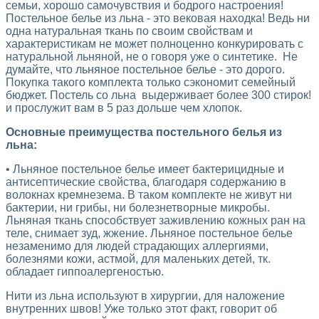
семьи, хорошо самочувствия и бодрого настроения!
Постельное белье из льна - это вековая находка! Ведь ни
одна натуральная ткань по своим свойствам и
характеристикам не может полноценно конкурировать с
натуральной льняной, не о говоря уже о синтетике. Не
думайте, что льняное постельное белье - это дорого.
Покупка такого комплекта только сэкономит семейный
бюджет. Постель со льна выдерживает более 300 стирок!
и прослужит вам в 5 раз дольше чем хлопок.
Основные преимущества постельного белья из
льна:
• Льняное постельное белье имеет бактерицидные и
антисептические свойства, благодаря содержанию в
волокнах кремнезема. В таком комплекте не живут ни
бактерии, ни грибы, ни болезнетворные микробы.
Льняная ткань способствует заживлению кожных ран на
теле, снимает зуд, жжение. Льняное постельное белье
незаменимо для людей страдающих аллергиями,
болезнями кожи, астмой, для маленьких детей, тк.
обладает гиппоалергеностью.
Нити из льна используют в хирургии, для наложение
внутренних швов! Уже только этот факт, говорит об