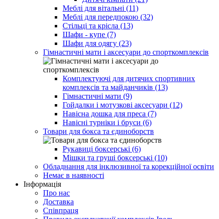
Меблі для вітальні (11)
Меблі для передпокою (32)
Стільці та крісла (13)
Шафи - купе (7)
Шафи для одягу (23)
Гімнастичні мати і аксесуари до спорткомплексів
Комплектуючі для дитячих спортивних
комплексів та майданчиків (13)
Гімнастичні мати (9)
Гойдалки і мотузкові аксесуари (12)
Навісна дошка для преса (7)
Навісні турніки і бруси (6)
Товари для бокса та єдиноборств
Рукавиці боксерські (6)
Мішки та груші боксерські (10)
Обладнання для інклюзивної та корекційної освіти
Немає в наявності
Інформація
Про нас
Доставка
Співпраця