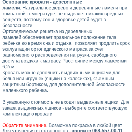
Основание кровати - деревянные
ламели.
Натуральное дерево и деревянные ламели при
комнатной температуре, не выделяет никаких вредных
веществ, поэтому сон и здоровье детей будет в
безопасности.
Ортопедическая решетка из деревянных
ламелей обеспечивает правильное положение тела
ребенка во время сна и отдыха, позволяет продлить срок
экплуатации ортопедического матраса за счет
равномерного распределения нагрузки, свободного
доступа воздуха к матрасу. Расстояние между ламелями
6,2см.
Кровать можно дополнить выдвижными ящиками для
белья или игрушек (ящики на колесиках), съемным
защитным бортиком, для дополнительной безопасности
маленького ребенка.
В указанную стоимость не входят выдвижные ящики.
Для
заказа выдвижных ящиков - выберите соответствующую
комплектацию кровати.
Обратите внимание
. Возможна покраска в любой цвет.
Для уточнения всех вопросов -
звоните
068-557-00-11
,