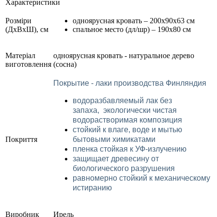
Характеристики
Розміри
одноярусная кровать – 200х90х63 см
(ДхВхШ), см
спальное место (дл/шр) – 190х80 см
Матеріал
одноярусная кровать - натуральное дерево
виготовлення
(сосна)
Покрытие - лаки производства Финляндия
водоразбавляемый лак без
запаха,
экологически чистая
водорастворимая композиция
стойкий к влаге, воде и мытью
Покриття
бытовыми химикатами
пленка стойкая к УФ-излучению
защищает древесину от
биологического разрушения
равномерно стойкий к механическому
истиранию
Виробник
Ирель