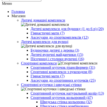
Меню
Головна
Магазин
Дитячі домашні комплекси
Дитячі комплекси для будинку (1 до 6 р) (20)
Гімнастичні мати (7)
Аксесуари до спорткомплексів (12)
Дитячі комплекси для вулиці
Будиночки дитячі з дерева (3)
Дитячі вуличні майданчики (15)
Пісочниці і столики вуличні (16)
Спортивні комплекси
Спортивний куточок-трансформер (31)
Спортивні комплекси з рукоходом (8)
Гімнастичні мати (7)
Аксесуари до спортивних куточків (25)
Спортивні куточки і шведські стінки
Спортивний куточок натуральний колір (13)
Спортивний куточок кольоровий (47)
Шведська стінка кольорова (32)
Шведська стінка комбінована