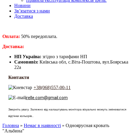
Правила експлуатації комплексів Ірель.
Новини
Зв’язатися з нами
Доставка
Оплата:
50% передоплата.
​Доставка:
НП Україна:
згідно з тарифами НП
Самовивіз:
Київська обл, с.Віта-Поштова, вул.Боярська
22а
Контакти
+38(068)557-00-11
irelle.com@gmail.com
Зверніть увагу. Залежно від налаштувань монітора візуально можуть змінюватися
відтінки кольорів..
Головна
»
Немає в наявності
» Одноярусная кровать
"Альбина"