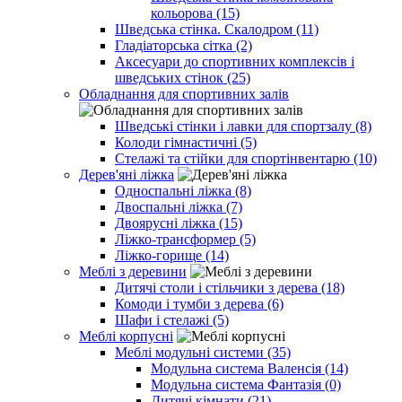
кольорова (15)
Шведська стінка. Скалодром (11)
Гладіаторська сітка (2)
Аксесуари до спортивних комплексів і
шведських стінок (25)
Обладнання для спортивних залів
Шведські стінки і лавки для спортзалу (8)
Колоди гімнастичні (5)
Стелажі та стійки для спортінвентарю (10)
Дерев'яні ліжка
Односпальні ліжка (8)
Двоспальні ліжка (7)
Двоярусні ліжка (15)
Ліжко-трансформер (5)
Ліжко-горище (14)
Меблі з деревини
Дитячі столи і стільчики з дерева (18)
Комоди і тумби з дерева (6)
Шафи і стелажі (5)
Меблі корпусні
Меблі модульні системи (35)
Модульна система Валенсія (14)
Модульна система Фантазія (0)
Дитячі кімнати (21)