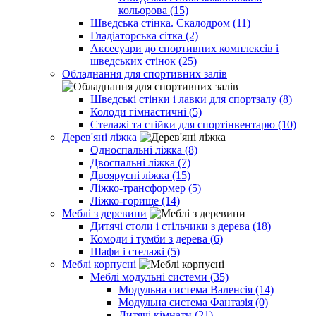
кольорова (15)
Шведська стінка. Скалодром (11)
Гладіаторська сітка (2)
Аксесуари до спортивних комплексів і
шведських стінок (25)
Обладнання для спортивних залів
Шведські стінки і лавки для спортзалу (8)
Колоди гімнастичні (5)
Стелажі та стійки для спортінвентарю (10)
Дерев'яні ліжка
Односпальні ліжка (8)
Двоспальні ліжка (7)
Двоярусні ліжка (15)
Ліжко-трансформер (5)
Ліжко-горище (14)
Меблі з деревини
Дитячі столи і стільчики з дерева (18)
Комоди і тумби з дерева (6)
Шафи і стелажі (5)
Меблі корпусні
Меблі модульні системи (35)
Модульна система Валенсія (14)
Модульна система Фантазія (0)
Дитячі кімнати (21)