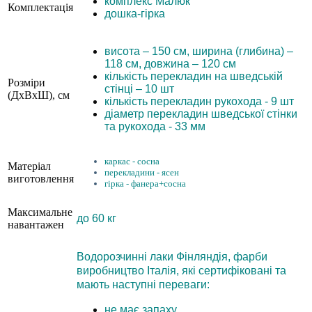
комплекс Малюк
Комплектація
дошка-гірка
висота – 150 см, ширина (глибина) –
118 см, довжина – 120 см
кількість перекладин на шведській
Розміри
стінці – 10 шт
(ДхВхШ), см
кількість перекладин рукохода - 9 шт
діаметр перекладин шведської стінки
та рукохода - 33 мм
каркас - сосна
Матеріал
перекладини - ясен
виготовлення
гірка - фанера+сосна
Максимальне
до 60 кг
навантажен
Водорозчинні лаки Фінляндія, фарби
виробництво Італія, які сертифіковані та
мають наступні переваги:
не має запаху