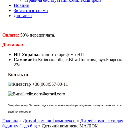
Правила експлуатації комплексів Ірель.
Новини
Зв’язатися з нами
Доставка
Оплата:
50% передоплата.
​Доставка:
НП Україна:
згідно з тарифами НП
Самовивіз:
Київська обл, с.Віта-Поштова, вул.Боярська
22а
Контакти
+38(068)557-00-11
irelle.com@gmail.com
Зверніть увагу. Залежно від налаштувань монітора візуально можуть змінюватися
відтінки кольорів..
Головна
»
Дитячі домашні комплекси
»
Дитячі комплекси для
будинку (1 до 6 р)
» Дитячий комплекс МАЛЮК