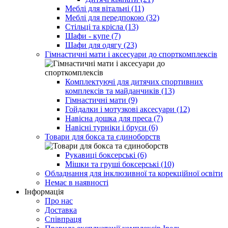
Меблі для вітальні (11)
Меблі для передпокою (32)
Стільці та крісла (13)
Шафи - купе (7)
Шафи для одягу (23)
Гімнастичні мати і аксесуари до спорткомплексів
Комплектуючі для дитячих спортивних
комплексів та майданчиків (13)
Гімнастичні мати (9)
Гойдалки і мотузкові аксесуари (12)
Навісна дошка для преса (7)
Навісні турніки і бруси (6)
Товари для бокса та єдиноборств
Рукавиці боксерські (6)
Мішки та груші боксерські (10)
Обладнання для інклюзивної та корекційної освіти
Немає в наявності
Інформація
Про нас
Доставка
Співпраця