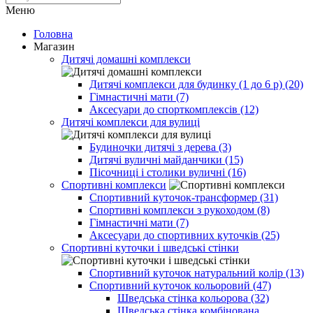
Меню
Головна
Магазин
Дитячі домашні комплекси
Дитячі комплекси для будинку (1 до 6 р) (20)
Гімнастичні мати (7)
Аксесуари до спорткомплексів (12)
Дитячі комплекси для вулиці
Будиночки дитячі з дерева (3)
Дитячі вуличні майданчики (15)
Пісочниці і столики вуличні (16)
Спортивні комплекси
Спортивний куточок-трансформер (31)
Спортивні комплекси з рукоходом (8)
Гімнастичні мати (7)
Аксесуари до спортивних куточків (25)
Спортивні куточки і шведські стінки
Спортивний куточок натуральний колір (13)
Спортивний куточок кольоровий (47)
Шведська стінка кольорова (32)
Шведська стінка комбінована