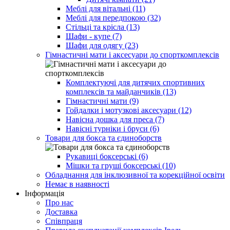
Меблі для вітальні (11)
Меблі для передпокою (32)
Стільці та крісла (13)
Шафи - купе (7)
Шафи для одягу (23)
Гімнастичні мати і аксесуари до спорткомплексів
Комплектуючі для дитячих спортивних
комплексів та майданчиків (13)
Гімнастичні мати (9)
Гойдалки і мотузкові аксесуари (12)
Навісна дошка для преса (7)
Навісні турніки і бруси (6)
Товари для бокса та єдиноборств
Рукавиці боксерські (6)
Мішки та груші боксерські (10)
Обладнання для інклюзивної та корекційної освіти
Немає в наявності
Інформація
Про нас
Доставка
Співпраця