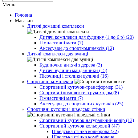
Меню
Головна
Магазин
Дитячі домашні комплекси
Дитячі комплекси для будинку (1 до 6 р) (20)
Гімнастичні мати (7)
Аксесуари до спорткомплексів (12)
Дитячі комплекси для вулиці
Будиночки дитячі з дерева (3)
Дитячі вуличні майданчики (15)
Пісочниці і столики вуличні (16)
Спортивні комплекси
Спортивний куточок-трансформер (31)
Спортивні комплекси з рукоходом (8)
Гімнастичні мати (7)
Аксесуари до спортивних куточків (25)
Спортивні куточки і шведські стінки
Спортивний куточок натуральний колір (13)
Спортивний куточок кольоровий (47)
Шведська стінка кольорова (32)
Шведська стінка комбінована