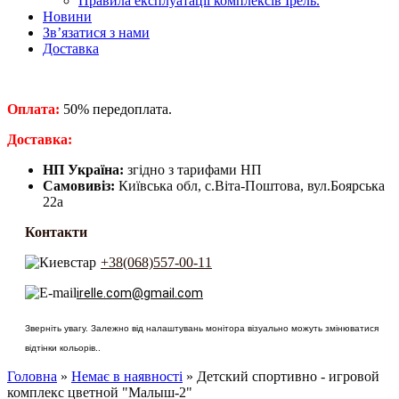
Правила експлуатації комплексів Ірель.
Новини
Зв’язатися з нами
Доставка
Оплата:
50% передоплата.
​Доставка:
НП Україна:
згідно з тарифами НП
Самовивіз:
Київська обл, с.Віта-Поштова, вул.Боярська
22а
Контакти
+38(068)557-00-11
irelle.com@gmail.com
Зверніть увагу. Залежно від налаштувань монітора візуально можуть змінюватися
відтінки кольорів..
Головна
»
Немає в наявності
» Детский спортивно - игровой
комплекс цветной "Малыш-2"