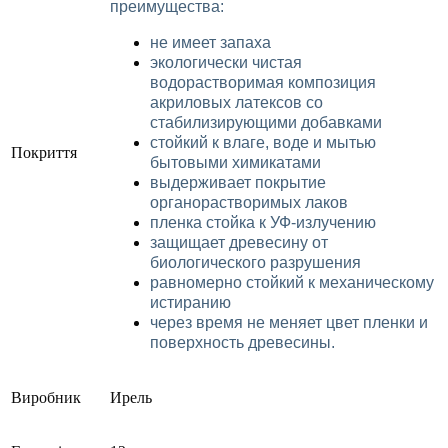
преимущества:
не имеет запаха
экологически чистая
водорастворимая композиция
акриловых латексов со
стабилизирующими добавками
стойкий к влаге, воде и мытью
Покриття
бытовыми химикатами
выдерживает покрытие
органорастворимых лаков
пленка стойка к УФ-излучению
защищает древесину от
биологического разрушения
равномерно стойкий к механическому
истиранию
через время не меняет цвет пленки и
поверхность древесины.
Виробник
Ирель