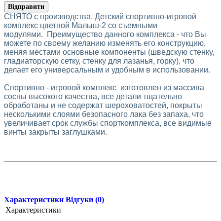
Відправити
СНЯТО с производства. Детский спортивно-игровой
комплекс цветной Малыш-2 со съемными
модулями. Преимущество данного комплекса - что Вы
можете по своему желанию изменять его конструкцию,
меняя местами основные компоненты (шведскую стенку,
гладиаторскую сетку, стенку для лазанья, горку), что
делает его универсальным и удобным в использовании.
Спортивно - игровой комплекс изготовлен из массива
сосны высокого качества, все детали тщательно
обработаны и не содержат шероховатостей, покрыты
несколькими слоями безопасного лака без запаха, что
увеличивает срок службы спорткомплекса, все видимые
винты закрыты заглушками.
Характеристики
Відгуки (0)
Характеристики