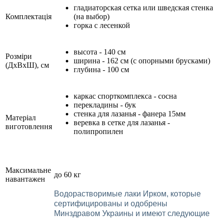
гладиаторская сетка или шведская стенка
Комплектація
(на выбор)
горка с лесенкой
высота - 140 см
Розміри
ширина - 162 см (с опорными брусками)
(ДхВхШ), см
глубина - 100 см
каркас спорткомплекса - сосна
перекладины - бук
стенка для лазанья - фанера 15мм
Матеріал
веревка в сетке для лазанья -
виготовлення
полипропилен
Максимальне
до 60 кг
навантажен
Водорастворимые лаки Ирком, которые
сертифицированы и одобрены
Минздравом Украины и имеют следующие