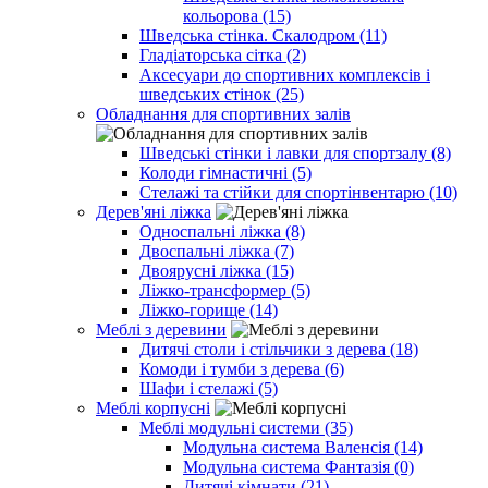
кольорова (15)
Шведська стінка. Скалодром (11)
Гладіаторська сітка (2)
Аксесуари до спортивних комплексів і
шведських стінок (25)
Обладнання для спортивних залів
Шведські стінки і лавки для спортзалу (8)
Колоди гімнастичні (5)
Стелажі та стійки для спортінвентарю (10)
Дерев'яні ліжка
Односпальні ліжка (8)
Двоспальні ліжка (7)
Двоярусні ліжка (15)
Ліжко-трансформер (5)
Ліжко-горище (14)
Меблі з деревини
Дитячі столи і стільчики з дерева (18)
Комоди і тумби з дерева (6)
Шафи і стелажі (5)
Меблі корпусні
Меблі модульні системи (35)
Модульна система Валенсія (14)
Модульна система Фантазія (0)
Дитячі кімнати (21)