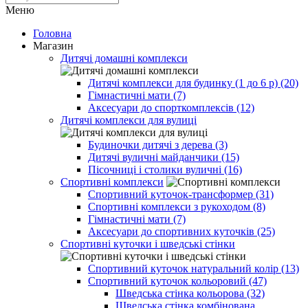
Меню
Головна
Магазин
Дитячі домашні комплекси
Дитячі комплекси для будинку (1 до 6 р) (20)
Гімнастичні мати (7)
Аксесуари до спорткомплексів (12)
Дитячі комплекси для вулиці
Будиночки дитячі з дерева (3)
Дитячі вуличні майданчики (15)
Пісочниці і столики вуличні (16)
Спортивні комплекси
Спортивний куточок-трансформер (31)
Спортивні комплекси з рукоходом (8)
Гімнастичні мати (7)
Аксесуари до спортивних куточків (25)
Спортивні куточки і шведські стінки
Спортивний куточок натуральний колір (13)
Спортивний куточок кольоровий (47)
Шведська стінка кольорова (32)
Шведська стінка комбінована