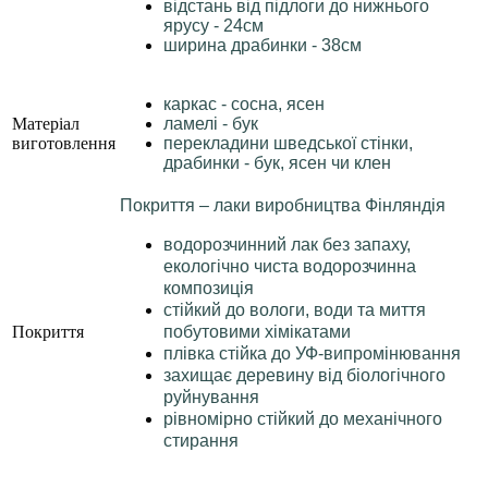
відстань від підлоги до нижнього
ярусу - 24см
ширина драбинки - 38см
каркас - сосна, ясен
Матеріал
ламелі - бук
виготовлення
перекладини шведської стінки,
драбинки - бук, ясен чи клен
Покриття – лаки виробництва Фінляндія
водорозчинний лак без запаху,
екологічно чиста водорозчинна
композиція
стійкий до вологи, води та миття
Покриття
побутовими хімікатами
плівка стійка до УФ-випромінювання
захищає деревину від біологічного
руйнування
рівномірно стійкий до механічного
стирання