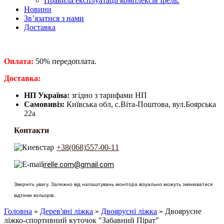
Правила експлуатації комплексів Ірель.
Новини
Зв’язатися з нами
Доставка
Оплата:
50% передоплата.
​Доставка:
НП Україна:
згідно з тарифами НП
Самовивіз:
Київська обл, с.Віта-Поштова, вул.Боярська
22а
Контакти
+38(068)557-00-11
irelle.com@gmail.com
Зверніть увагу. Залежно від налаштувань монітора візуально можуть змінюватися
відтінки кольорів..
Головна
»
Дерев'яні ліжка
»
Двоярусні ліжка
» Двоярусне
ліжко-спортивний куточок "Забавний Пірат"