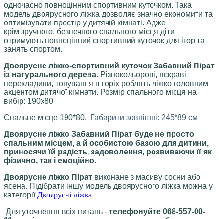
одночасно повноцінним спортивним куточком. Така
модель двоярусного ліжка дозволяє значно економити та
оптимізувати простір у дитячій кімнаті. Адже
крім зручного, безпечного спального місця діти
отримують повноцінний спортивний куточок для ігор та
занять спортом.
Двоярусне ліжко-спортивний куточок Забавний Пірат
із натурального дерева.
Різнокольорові, яскраві
перекладини, тонування в горіх роблять ліжко головним
акцентом дитячої кімнати. Розмір спального місця на
вибір: 190х80
Спальне місце 190*80.
Габарити зовнішні: 245*89
см
Двоярусне ліжко Забавний Пірат буде не просто
спальним місцем, а й особистою базою для дитини,
приносячи їй радість, задоволення, розвиваючи її як
фізично, так і емоційно.
Двоярусне ліжко Пірат
виконане з масиву сосни або
ясена. Підібрати іншу модель двоярусного ліжка можна у
категорії
Двоярусні ліжка
Для уточнення всіх питань -
телефонуйте 068-557-00-