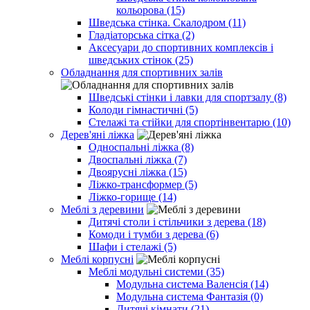
кольорова (15)
Шведська стінка. Скалодром (11)
Гладіаторська сітка (2)
Аксесуари до спортивних комплексів і
шведських стінок (25)
Обладнання для спортивних залів
Шведські стінки і лавки для спортзалу (8)
Колоди гімнастичні (5)
Стелажі та стійки для спортінвентарю (10)
Дерев'яні ліжка
Односпальні ліжка (8)
Двоспальні ліжка (7)
Двоярусні ліжка (15)
Ліжко-трансформер (5)
Ліжко-горище (14)
Меблі з деревини
Дитячі столи і стільчики з дерева (18)
Комоди і тумби з дерева (6)
Шафи і стелажі (5)
Меблі корпусні
Меблі модульні системи (35)
Модульна система Валенсія (14)
Модульна система Фантазія (0)
Дитячі кімнати (21)