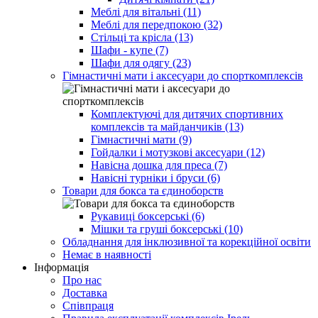
Меблі для вітальні (11)
Меблі для передпокою (32)
Стільці та крісла (13)
Шафи - купе (7)
Шафи для одягу (23)
Гімнастичні мати і аксесуари до спорткомплексів
Комплектуючі для дитячих спортивних
комплексів та майданчиків (13)
Гімнастичні мати (9)
Гойдалки і мотузкові аксесуари (12)
Навісна дошка для преса (7)
Навісні турніки і бруси (6)
Товари для бокса та єдиноборств
Рукавиці боксерські (6)
Мішки та груші боксерські (10)
Обладнання для інклюзивної та корекційної освіти
Немає в наявності
Інформація
Про нас
Доставка
Співпраця