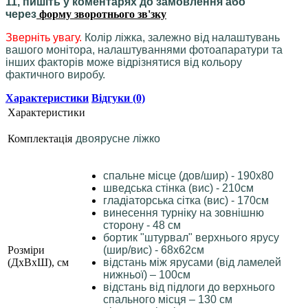
11, пишіть у коментарях до замовлення або
через
форму зворотнього зв'зку
Зверніть увагу.
Колір ліжка, залежно від налаштувань
вашого монітора, налаштуваннями фотоапаратури та
інших факторів може відрізнятися від кольору
фактичного виробу.
Характеристики
Відгуки (0)
Характеристики
Комплектація
двоярусне ліжко
спальне місце (дов/шир) - 190х80
шведська стінка (вис) - 210см
гладіаторська сітка (вис) - 170см
винесення турніку на зовнішню
сторону - 48 см
бортик "штурвал" верхнього ярусу
Розміри
(шир/вис) - 68х62см
(ДхВхШ), см
відстань між ярусами (від ламелей
нижньої) – 100см
відстань від підлоги до верхнього
спального місця – 130 см