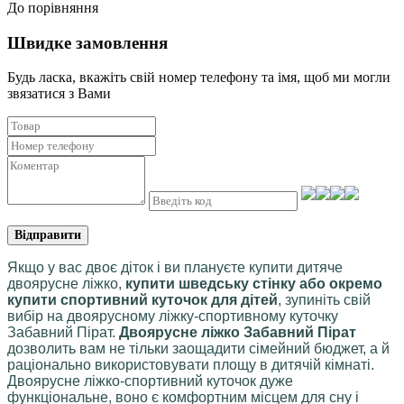
До порівняння
Швидке замовлення
Будь ласка, вкажіть свій номер телефону та iмя, щоб ми могли
звязатися з Вами
Відправити
Якщо у вас двоє діток і ви плануєте купити дитяче
двоярусне ліжко,
купити шведську стінку або окремо
купити спортивний куточок для дітей
, зупиніть свій
вибір на двоярусному ліжку-спортивному куточку
Забавний Пірат.
Двоярусне ліжко Забавний Пірат
дозволить вам не тільки заощадити сімейний бюджет, а й
раціонально використовувати площу в дитячій кімнаті.
Двоярусне ліжко-спортивний куточок дуже
функціональне, воно є комфортним місцем для сну і