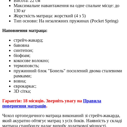
Висота: 22 см
Максимальне навантаження на одне спальне місце: до
130 кг
Жорсткість матраца: жорсткий (4 з 5)
Тип основи: На незалежних пружинах (Pocket Spring)
Наповнення матраца:
стрейч-жакард;
бавовна
синтепон;
біофоам;
кокосове волокно;
термоповсть;
пружинний блок "Бонель" посилений двома сталевими
рамками;
вовна;
єврокаркас;
3D сітка;
Гарантія: 18 місяців. Зверніть увагу на
Правила
повернення матраців
.
Чохол ортопедичного матраца виконаний зі стрейч-жакарда,
який акуратно обтягує матрац з усіх боків. Наявність у складі
матраца спанбонду надає виробу додаткової міцності,