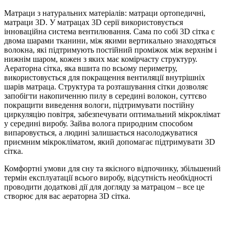
Матраци з натуральних матеріалів: матраци ортопедичні,
матраци 3D. У матрацах 3D серії використовується
інноваційна система вентилювання. Сама по собі 3D сітка є
двома шарами тканини, між якими вертикально знаходяться
волокна, які підтримують постійний проміжок між верхнім і
нижнім шаром, кожен з яких має комірчасту структуру.
Аераторна сітка, яка вшита по всьому периметру,
використовується для покращення вентиляції внутрішніх
шарів матраца. Структура та розташування сітки дозволяє
запобігти накопиченню пилу в середині волокон, суттєво
покращити виведення вологи, підтримувати постійну
циркуляцію повітря, забезпечувати оптимальний мікроклімат
у середині виробу. Зайва волога природним способом
випаровується, а людині залишається насолоджуватися
приємним мікрокліматом, який допомагає підтримувати 3D
сітка.
Комфортні умови для сну та якісного відпочинку, збільшений
термін експлуатації всього виробу, відсутність необхідності
проводити додаткові дії для догляду за матрацом – все це
створює для вас аераторна 3D сітка.