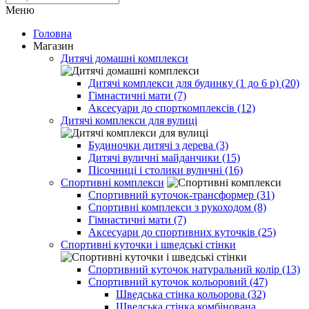
Меню
Головна
Магазин
Дитячі домашні комплекси
Дитячі комплекси для будинку (1 до 6 р) (20)
Гімнастичні мати (7)
Аксесуари до спорткомплексів (12)
Дитячі комплекси для вулиці
Будиночки дитячі з дерева (3)
Дитячі вуличні майданчики (15)
Пісочниці і столики вуличні (16)
Спортивні комплекси
Спортивний куточок-трансформер (31)
Спортивні комплекси з рукоходом (8)
Гімнастичні мати (7)
Аксесуари до спортивних куточків (25)
Спортивні куточки і шведські стінки
Спортивний куточок натуральний колір (13)
Спортивний куточок кольоровий (47)
Шведська стінка кольорова (32)
Шведська стінка комбінована