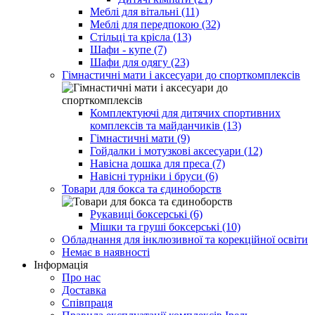
Меблі для вітальні (11)
Меблі для передпокою (32)
Стільці та крісла (13)
Шафи - купе (7)
Шафи для одягу (23)
Гімнастичні мати і аксесуари до спорткомплексів
Комплектуючі для дитячих спортивних
комплексів та майданчиків (13)
Гімнастичні мати (9)
Гойдалки і мотузкові аксесуари (12)
Навісна дошка для преса (7)
Навісні турніки і бруси (6)
Товари для бокса та єдиноборств
Рукавиці боксерські (6)
Мішки та груші боксерські (10)
Обладнання для інклюзивної та корекційної освіти
Немає в наявності
Інформація
Про нас
Доставка
Співпраця