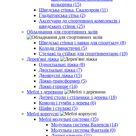
кольорова (15)
Шведська стінка. Скалодром (11)
Гладіаторська сітка (2)
Аксесуари до спортивних комплексів і
шведських стінок (25)
Обладнання для спортивних залів
Шведські стінки і лавки для спортзалу (8)
Колоди гімнастичні (5)
Стелажі та стійки для спортінвентарю (10)
Дерев'яні ліжка
Односпальні ліжка (8)
Двоспальні ліжка (7)
Двоярусні ліжка (15)
Ліжко-трансформер (5)
Ліжко-горище (14)
Меблі з деревини
Дитячі столи і стільчики з дерева (18)
Комоди і тумби з дерева (6)
Шафи і стелажі (5)
Меблі корпусні
Меблі модульні системи (35)
Модульна система Валенсія (14)
Модульна система Фантазія (0)
Дитячі кімнати (21)