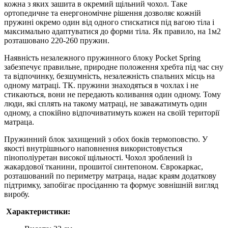
кожна з яких зашита в окремий щільний чохол. Таке
ортопедичне та енергономічне рішення дозволяє кожній
пружині окремо один від одного стискатися під вагою тіла і
максимально адаптуватися до форми тіла. Як правило, на 1м2
розташовано 220-260 пружин.
Наявність незалежного пружинного блоку Pocket Spring
забезпечує правильне, природне положення хребта під час сну
та відпочинку, безшумність, незалежність спальних місць на
одному матраці. ТК. пружини знаходяться в чохлах і не
стикаються, вони не передають коливання один одному. Тому
люди, які сплять на такому матраці, не заважатимуть один
одному, а спокійно відпочиватимуть кожен на своїй території
матраца.
Пружинний блок захищений з обох боків термоповстю. У
якості внутрішнього наповнення використовується
пінополіуретан високої щільності. Чохол зроблений із
жакардової тканини, прошитої синтепоном. Єврокаркас,
розташований по периметру матраца, надає краям додаткову
підтримку, запобігає просіданню та формує зовнішній вигляд
виробу.
Характеристики: