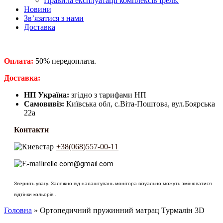
Правила експлуатації комплексів Ірель.
Новини
Зв’язатися з нами
Доставка
Оплата:
50% передоплата.
​Доставка:
НП Україна:
згідно з тарифами НП
Самовивіз:
Київська обл, с.Віта-Поштова, вул.Боярська
22а
Контакти
+38(068)557-00-11
irelle.com@gmail.com
Зверніть увагу. Залежно від налаштувань монітора візуально можуть змінюватися
відтінки кольорів..
Головна
» Ортопедичний пружинний матрац Турмалін 3D