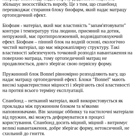
збільшує зносостійкість виробу. Це з тим, що спанбонд
перешкоджає стирання блоку биофарм, який надає матрацу
ортопедичний ефект.
Біофоам - матеріал, який має властивість "запам'ятовувати"
контури і температуру тіла людини, приємний на дотик,
непружний, має протипролежневий, водовідштовхуючий
ефект. Біофоам – пінний блок на водній основі, екологічно
чистий матеріал, що має мікрокапілярну структуру. Такі
властивості забезпечують точковий розподіл навантаження на
поверхню матраца, тому ортопедичний матрац не
продавлюється, довго зберігає свою первісну форму.
Пружинний блок Bonnel рівномірно розподіляють вагу, що
надає матрацу ортопедичний ефект. Блоки "Bоnnel" мають
високі характеристики міцності і зберігають свої властивості
на протязі всього терміну експлуатації.
Спанбонд – нетканий матеріал, який використовується як
прокладка між пружинним блоком та м'якими
наповнювачами. Він захищає оббивку та настилочні матеріали
від пружин, які можуть деформуватися в процесі
користування. Спанбонд досить міцний, міцний - витримує
великі навантаження, добре зберігає форму, нетоксичний, не
схильний до гниття.