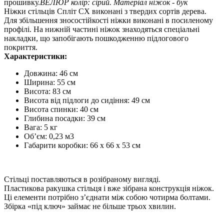
прошивку.
ВЕЛЮР колір: сірий. Матеріал ніжок - бук
Ніжки стільців Спліт СХ виконані з твердих сортів дерева.
Для збільшення зносостійкості ніжки виконані в посиленому
профілі. На нижній частині ніжок знаходяться спеціальні
накладки, що запобігають пошкодженню підлогового
покриття.
Характеристики:
Довжина: 46 см
Ширина: 55 см
Висота: 83 см
Висота від підлоги до сидіння: 49 см
Висота спинки: 40 см
Глибина посадки: 39 см
Вага: 5 кг
Об’єм: 0,23 м3
Габарити коробки: 66 х 66 х 53 см
Стільці поставляються в розібраному вигляді.
Пластикова ракушка стільця і ​​вже зібрана конструкція ніжок.
Ці елементи потрібно з’єднати між собою чотирма болтами.
Збірка «під ключ» займає не більше трьох хвилин.