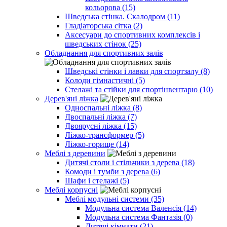
кольорова (15)
Шведська стінка. Скалодром (11)
Гладіаторська сітка (2)
Аксесуари до спортивних комплексів і
шведських стінок (25)
Обладнання для спортивних залів
Шведські стінки і лавки для спортзалу (8)
Колоди гімнастичні (5)
Стелажі та стійки для спортінвентарю (10)
Дерев'яні ліжка
Односпальні ліжка (8)
Двоспальні ліжка (7)
Двоярусні ліжка (15)
Ліжко-трансформер (5)
Ліжко-горище (14)
Меблі з деревини
Дитячі столи і стільчики з дерева (18)
Комоди і тумби з дерева (6)
Шафи і стелажі (5)
Меблі корпусні
Меблі модульні системи (35)
Модульна система Валенсія (14)
Модульна система Фантазія (0)
Дитячі кімнати (21)