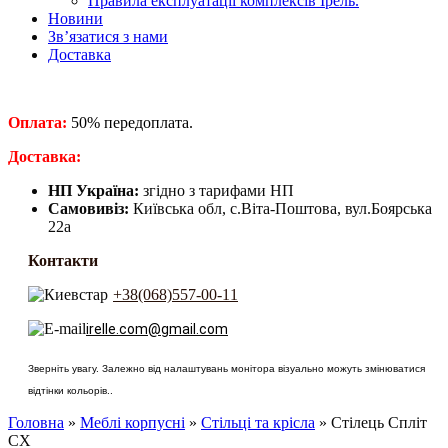
Правила експлуатації комплексів Ірель.
Новини
Зв’язатися з нами
Доставка
Оплата:
50% передоплата.
​Доставка:
НП Україна:
згідно з тарифами НП
Самовивіз:
Київська обл, с.Віта-Поштова, вул.Боярська
22а
Контакти
+38(068)557-00-11
irelle.com@gmail.com
Зверніть увагу. Залежно від налаштувань монітора візуально можуть змінюватися
відтінки кольорів..
Головна
»
Меблі корпусні
»
Стільці та крісла
» Стілець Спліт
СХ