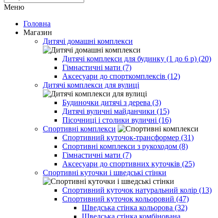
Меню
Головна
Магазин
Дитячі домашні комплекси
Дитячі комплекси для будинку (1 до 6 р) (20)
Гімнастичні мати (7)
Аксесуари до спорткомплексів (12)
Дитячі комплекси для вулиці
Будиночки дитячі з дерева (3)
Дитячі вуличні майданчики (15)
Пісочниці і столики вуличні (16)
Спортивні комплекси
Спортивний куточок-трансформер (31)
Спортивні комплекси з рукоходом (8)
Гімнастичні мати (7)
Аксесуари до спортивних куточків (25)
Спортивні куточки і шведські стінки
Спортивний куточок натуральний колір (13)
Спортивний куточок кольоровий (47)
Шведська стінка кольорова (32)
Шведська стінка комбінована