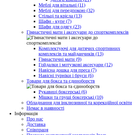
Меблі для вітальні (11)
Меблі для передпокою (32)
Стільці та крісла (13)
Шафи - купе (7)
Шафи для одягу (23)
Гімнастичні мати і аксесуари до спорткомплексів
Комплектуючі для дитячих спортивних
комплексів та майданчиків (13)
Гімнастичні мати (9)
Гойдалки і мотузкові аксесуари (12)
Навісна дошка для преса (7)
Навісні турніки і бруси (6)
Товари для бокса та єдиноборств
Рукавиці боксерські (6)
Мішки та груші боксерські (10)
Обладнання для інклюзивної та корекційної освіти
Немає в наявності
Інформація
Про нас
Доставка
Співпраця