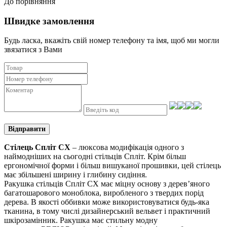
До порівняння
Швидке замовлення
Будь ласка, вкажіть свій номер телефону та iмя, щоб ми могли
звязатися з Вами
Відправити
Стілець Спліт СХ
– люксова модифікація одного з
наймодніших на сьогодні стільців Спліт. Крім більш
ергономічної форми і більш вишуканої прошивки, цей стілець
має збільшені ширину і глибину сидіння.
Ракушка стільців Спліт СХ має міцну основу з дерев’яного
багатошарового моноблока, виробленого з твердих порід
дерева. В якості оббивки може використовуватися будь-яка
тканина, в тому числі дизайнерський вельвет і практичний
шкірозамінник. Ракушка має стильну модну