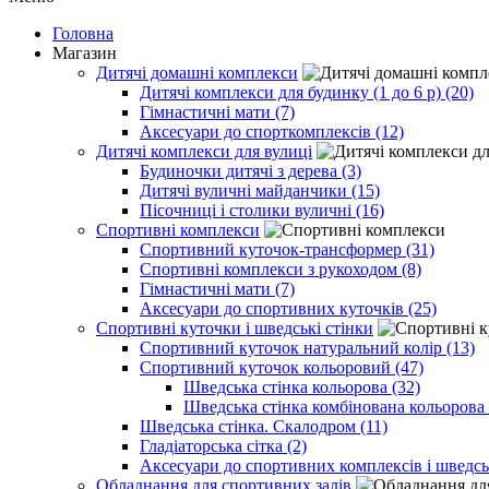
Головна
Магазин
Дитячі домашні комплекси
Дитячі комплекси для будинку (1 до 6 р) (20)
Гімнастичні мати (7)
Аксесуари до спорткомплексів (12)
Дитячі комплекси для вулиці
Будиночки дитячі з дерева (3)
Дитячі вуличні майданчики (15)
Пісочниці і столики вуличні (16)
Спортивні комплекси
Спортивний куточок-трансформер (31)
Спортивні комплекси з рукоходом (8)
Гімнастичні мати (7)
Аксесуари до спортивних куточків (25)
Спортивні куточки і шведські стінки
Спортивний куточок натуральний колір (13)
Спортивний куточок кольоровий (47)
Шведська стінка кольорова (32)
Шведська стінка комбінована кольорова 
Шведська стінка. Скалодром (11)
Гладіаторська сітка (2)
Аксесуари до спортивних комплексів і шведсь
Обладнання для спортивних залів