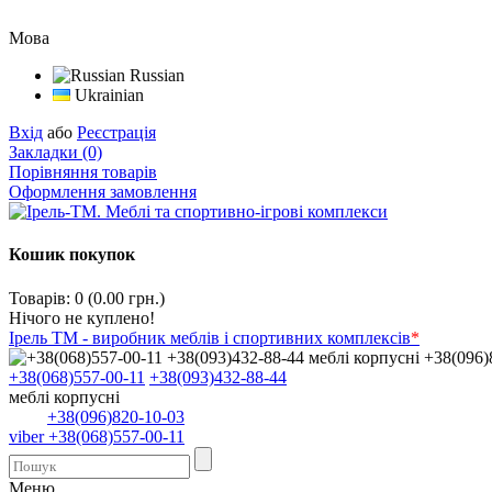
Мова
Russian
Ukrainian
Вхід
або
Реєстрація
Закладки (0)
Порівняння товарів
Оформлення замовлення
Кошик покупок
Товарів: 0 (0.00 грн.)
Нічого не куплено!
Ірель ТМ - виробник меблів і спортивних комплексів
*
+38(068)557-00-11
+38(093)432-88-44
меблі корпусні
+38(096)820-10-03
viber +38(068)557-00-11
Меню