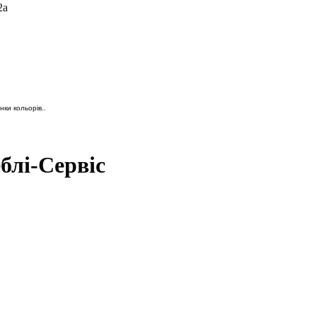
2а
ки кольорів..
блі-Сервіс