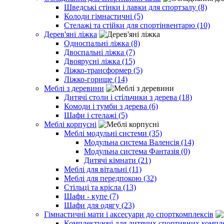
Шведські стінки і лавки для спортзалу (8)
Колоди гімнастичні (5)
Стелажі та стійки для спортінвентарю (10)
Дерев'яні ліжка
Односпальні ліжка (8)
Двоспальні ліжка (7)
Двоярусні ліжка (15)
Ліжко-трансформер (5)
Ліжко-горище (14)
Меблі з деревини
Дитячі столи і стільчики з дерева (18)
Комоди і тумби з дерева (6)
Шафи і стелажі (5)
Меблі корпусні
Меблі модульні системи (35)
Модульна система Валенсія (14)
Модульна система Фантазія (0)
Дитячі кімнати (21)
Меблі для вітальні (11)
Меблі для передпокою (32)
Стільці та крісла (13)
Шафи - купе (7)
Шафи для одягу (23)
Гімнастичні мати і аксесуари до спорткомплексів
Комплектуючі для дитячих спортивних комплек