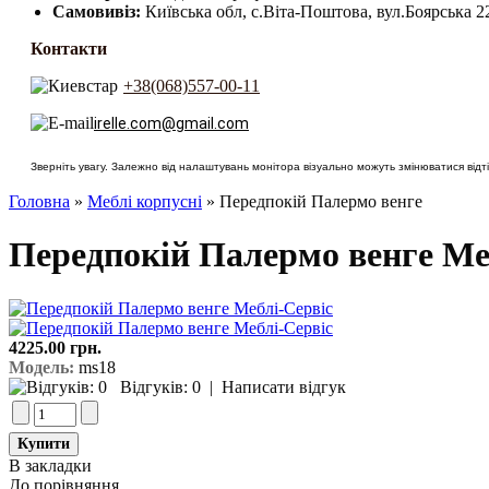
Самовивіз:
Київська обл, с.Віта-Поштова, вул.Боярська 2
Контакти
+38(068)557-00-11
irelle.com@gmail.com
Зверніть увагу. Залежно від налаштувань монітора візуально можуть змінюватися відтін
Головна
»
Меблі корпусні
» Передпокій Палермо венге
Передпокій Палермо венге Ме
4225.00 грн.
Модель:
ms18
Відгуків: 0
|
Написати відгук
В закладки
До порівняння