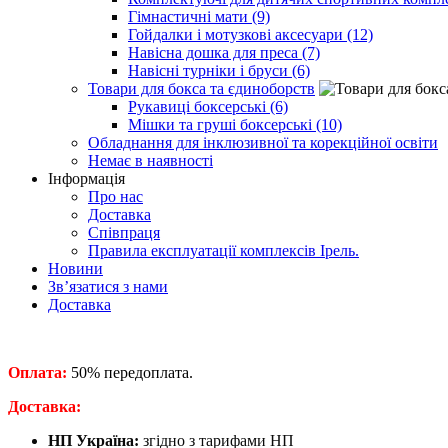
Гімнастичні мати (9)
Гойдалки і мотузкові аксесуари (12)
Навісна дошка для преса (7)
Навісні турніки і бруси (6)
Товари для бокса та єдиноборств
Рукавиці боксерські (6)
Мішки та груші боксерські (10)
Обладнання для інклюзивної та корекційної освіти
Немає в наявності
Інформація
Про нас
Доставка
Співпраця
Правила експлуатації комплексів Ірель.
Новини
Зв’язатися з нами
Доставка
Оплата:
50% передоплата.
​Доставка:
НП Україна:
згідно з тарифами НП