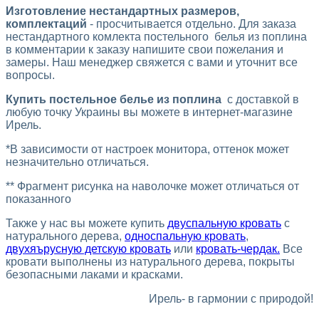
Изготовление нестандартных размеров,
комплектаций
- просчитывается отдельно. Для заказа
нестандартного комлекта постельного белья из поплина
в комментарии к заказу напишите свои пожелания и
замеры. Наш менеджер свяжется с вами и уточнит все
вопросы.
Купить постельное белье из поплина
с доставкой в
любую точку Украины вы можете в интернет-магазине
Ирель.
*В зависимости от настроек монитора, оттенок может
незначительно отличаться.
** Фрагмент рисунка на наволочке может отличаться от
показанного
Также у нас вы можете купить
двуспальную кровать
с
натурального дерева,
односпальную кровать
,
двухяърусную детскую кровать
или
кровать-чердак.
Все
кровати выполнены из натурального дерева, покрыты
безопасными лаками и красками.
Ирель- в гармонии с природой!