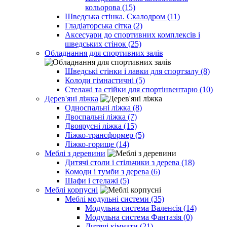
кольорова (15)
Шведська стінка. Скалодром (11)
Гладіаторська сітка (2)
Аксесуари до спортивних комплексів і
шведських стінок (25)
Обладнання для спортивних залів
Шведські стінки і лавки для спортзалу (8)
Колоди гімнастичні (5)
Стелажі та стійки для спортінвентарю (10)
Дерев'яні ліжка
Односпальні ліжка (8)
Двоспальні ліжка (7)
Двоярусні ліжка (15)
Ліжко-трансформер (5)
Ліжко-горище (14)
Меблі з деревини
Дитячі столи і стільчики з дерева (18)
Комоди і тумби з дерева (6)
Шафи і стелажі (5)
Меблі корпусні
Меблі модульні системи (35)
Модульна система Валенсія (14)
Модульна система Фантазія (0)
Дитячі кімнати (21)