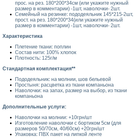
прос. на рез. 180*200*34см (или укажите нужный
размер в комментарии) -1шт, наволочки- 2шт.
Семейный на резинке:
пододеяльник
145*215-2шт,
прост. на рез. 180*200*34(или укажите нужный
размер в комментарии) -1шт, наволочки- 2шт.
Характеристика
Плетение ткани: поплин
Состав нити: 100% хлопок
Плотность: 125г/м
​​Стандартная комплектация**
Пододеяльник: на молнии, шов бельевой
Простыня: расцветка из ткани компаньона
Наволочки: на запах, размер на выбор,
из ткани
компаньона
Дополнительные услуги:
Наволочки на молнии: +10грн/шт
Изготовление наволочки с бортиком 5см (для
размеров 50/70см, 40/60см) +20грн/шт
Упаковка: ПВХ пакет на липкой ленте