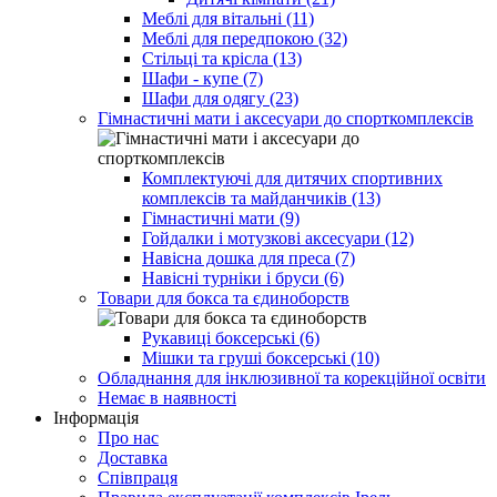
Меблі для вітальні (11)
Меблі для передпокою (32)
Стільці та крісла (13)
Шафи - купе (7)
Шафи для одягу (23)
Гімнастичні мати і аксесуари до спорткомплексів
Комплектуючі для дитячих спортивних
комплексів та майданчиків (13)
Гімнастичні мати (9)
Гойдалки і мотузкові аксесуари (12)
Навісна дошка для преса (7)
Навісні турніки і бруси (6)
Товари для бокса та єдиноборств
Рукавиці боксерські (6)
Мішки та груші боксерські (10)
Обладнання для інклюзивної та корекційної освіти
Немає в наявності
Інформація
Про нас
Доставка
Співпраця