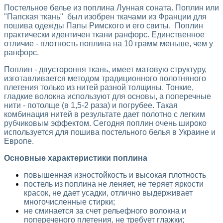
Постельное белье из поплина Лунная соната.
Поплин или
"Папская ткань" был изобрен ткачами из Франции для
пошива одежды Папы Римского и его свиты. Поплин
практически идентичен ткани ранфорс. Единственное
отличие - плотность поплина на 10 грамм меньше, чем у
ранфорс.
Поплин - двустороння ткань, имеет матовую структуру,
изготавливается методом традиционного полотняного
плетения только из нитей разной толщины. Тонкие,
гладкие волокна используют для основы, а поперечные
нити - потолще (в 1,5-2 раза) и погрубее. Такая
комбинация нитей в результате дает полотно с легким
рубчиковым эффектом. Сегодня поплин очень широко
используется для пошива постельного белья в Украине и
Европе.
Основные характеристики поплина
повышенная изностойкость и высокая плотность
постель из поплина не леняет, не теряет яркости
красок, не дает усадки, отлично выдерживает
многочисленные стирки;
не сминается за счет рельефного волокна и
попереченого плетения, не требует глажки;