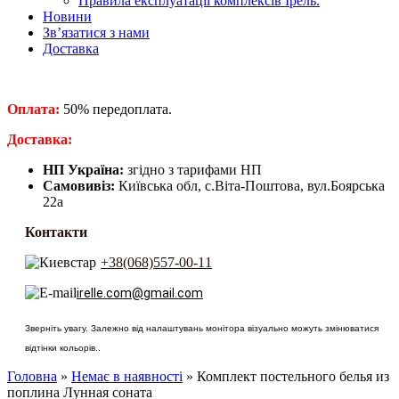
Правила експлуатації комплексів Ірель.
Новини
Зв’язатися з нами
Доставка
Оплата:
50% передоплата.
​Доставка:
НП Україна:
згідно з тарифами НП
Самовивіз:
Київська обл, с.Віта-Поштова, вул.Боярська
22а
Контакти
+38(068)557-00-11
irelle.com@gmail.com
Зверніть увагу. Залежно від налаштувань монітора візуально можуть змінюватися
відтінки кольорів..
Головна
»
Немає в наявності
» Комплект постельного белья из
поплина Лунная соната