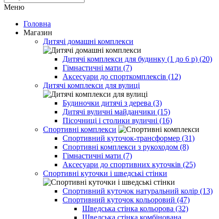
Меню
Головна
Магазин
Дитячі домашні комплекси
Дитячі комплекси для будинку (1 до 6 р) (20)
Гімнастичні мати (7)
Аксесуари до спорткомплексів (12)
Дитячі комплекси для вулиці
Будиночки дитячі з дерева (3)
Дитячі вуличні майданчики (15)
Пісочниці і столики вуличні (16)
Спортивні комплекси
Спортивний куточок-трансформер (31)
Спортивні комплекси з рукоходом (8)
Гімнастичні мати (7)
Аксесуари до спортивних куточків (25)
Спортивні куточки і шведські стінки
Спортивний куточок натуральний колір (13)
Спортивний куточок кольоровий (47)
Шведська стінка кольорова (32)
Шведська стінка комбінована