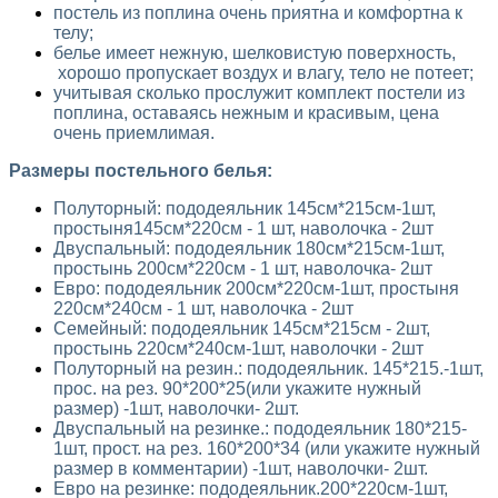
постель из поплина очень приятна и комфортна к
телу;
белье имеет нежную, шелковистую поверхность,
хорошо пропускает воздух и влагу, тело не потеет;
учитывая сколько прослужит комплект постели из
поплина, оставаясь нежным и красивым, цена
очень приемлимая.
Размеры постельного белья:
Полуторный: пододеяльник 145см*215см-1шт,
простыня145см*220см - 1 шт, наволочка - 2шт
Двуспальный: пододеяльник 180см*215см-1шт,
простынь 200см*220см - 1 шт, наволочка- 2шт
Евро: пододеяльник 200см*220см-1шт, простыня
220см*240см - 1 шт, наволочка - 2шт
Семейный: пододеяльник 145см*215см - 2шт,
простынь 220см*240см-1шт, наволочки - 2шт
Полуторный на резин.:
пододеяльник
. 145*215.-1шт,
прос. на рез. 90*200*25(или укажите нужный
размер) -1шт, наволочки- 2шт.
Двуспальный на резинке.:
пододеяльник
180*215-
1шт, прост. на рез. 160*200*34 (или укажите нужный
размер в комментарии) -1шт, наволочки- 2шт.
Евро на резинке:
пододеяльник
.200*220см-1шт,