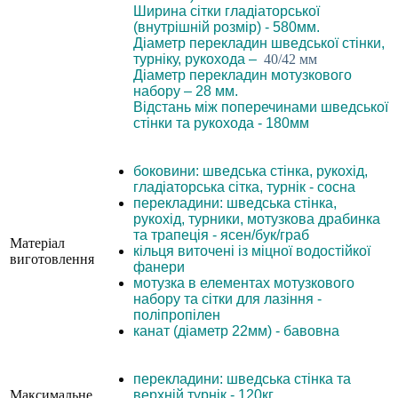
Ширина сітки гладіаторської
(внутрішній розмір) - 580мм.
Діаметр перекладин шведської стінки,
турніку, рукохода –
40/42 мм
Діаметр перекладин мотузкового
набору – 28 мм.
Відстань між поперечинами шведської
стінки та рукохода - 180мм
боковини: шведська стінка, рукохід,
гладіаторська сітка, турнік - сосна
перекладини: шведська стінка,
рукохід, турники, мотузкова драбинка
та трапеція - ясен/бук/граб
Матеріал
кільця виточені із міцної водостійкої
виготовлення
фанери
мотузка в елементах мотузкового
набору та сітки для лазіння -
поліпропілен
канат (діаметр 22мм) - бавовна
перекладини: шведська стінка та
Максимальне
верхній турнік - 120кг