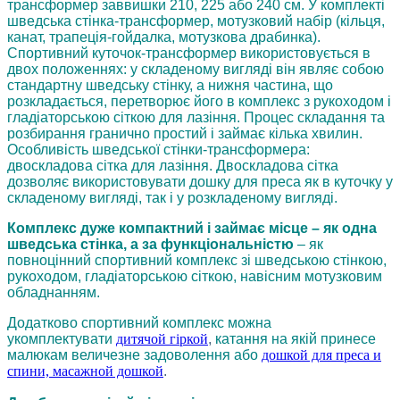
трансформер заввишки 210, 225 або 240 см. У комплекті
шведська стінка-трансформер, мотузковий набір (кільця,
канат, трапеція-гойдалка, мотузкова драбинка).
Спортивний куточок-трансформер використовується в
двох положеннях: у складеному вигляді він являє собою
стандартну шведську стінку, а нижня частина, що
розкладається, перетворює його в комплекс з рукоходом і
гладіаторською сіткою для лазіння. Процес складання та
розбирання гранично простий і займає кілька хвилин.
Особливість шведської стінки-трансформера:
двоскладова сітка для лазіння. Двоскладова сітка
дозволяє використовувати дошку для преса як в куточку у
складеному вигляді, так і у розкладеному вигляді.
Комплекс дуже компактний і займає місце – як одна
шведська стінка, а за функціональністю
– як
повноцінний спортивний комплекс зі шведською стінкою,
рукоходом, гладіаторською сіткою, навісним мотузковим
обладнанням.
Додатково спортивний комплекс можна
укомплектувати
дитячой гіркой
,
катання на якій принесе
малюкам величезне задоволення або
дошкой для преса и
спини, масажной дошкой
.