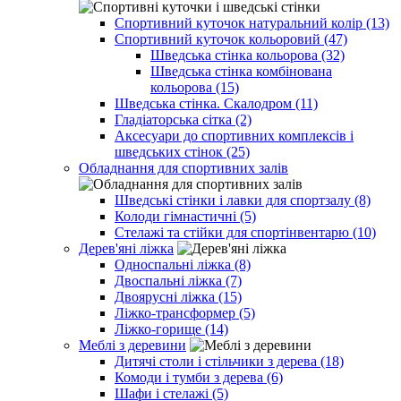
Спортивний куточок натуральний колір (13)
Спортивний куточок кольоровий (47)
Шведська стінка кольорова (32)
Шведська стінка комбінована
кольорова (15)
Шведська стінка. Скалодром (11)
Гладіаторська сітка (2)
Аксесуари до спортивних комплексів і
шведських стінок (25)
Обладнання для спортивних залів
Шведські стінки і лавки для спортзалу (8)
Колоди гімнастичні (5)
Стелажі та стійки для спортінвентарю (10)
Дерев'яні ліжка
Односпальні ліжка (8)
Двоспальні ліжка (7)
Двоярусні ліжка (15)
Ліжко-трансформер (5)
Ліжко-горище (14)
Меблі з деревини
Дитячі столи і стільчики з дерева (18)
Комоди і тумби з дерева (6)
Шафи і стелажі (5)