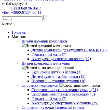
меблі корпусні
+38(096)820-10-03
viber +38(068)557-00-11
Меню
Головна
Магазин
Дитячі домашні комплекси
Дитячі комплекси для будинку (1 до 6 р) (20)
Гімнастичні мати (7)
Аксесуари до спорткомплексів (12)
Дитячі комплекси для вулиці
Будиночки дитячі з дерева (3)
Дитячі вуличні майданчики (15)
Пісочниці і столики вуличні (16)
Спортивні комплекси
Спортивний куточок-трансформер (31)
Спортивні комплекси з рукоходом (8)
Гімнастичні мати (7)
Аксесуари до спортивних куточків (25)
Спортивні куточки і шведські стінки