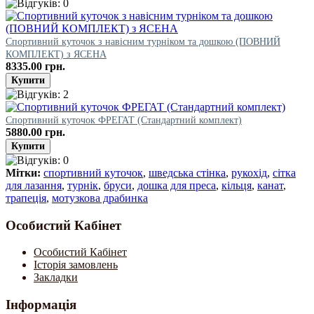
Спортивний куточок з навісним турніком та дошкою (ПОВНИЙ
КОМПЛЕКТ) з ЯСЕНА
8335.00 грн.
Спортивний куточок ФРЕГАТ (Стандартний комплект)
5880.00 грн.
Мітки:
спортивний куточок
,
шведська стінка
,
рукохід
,
сітка
для лазання
,
турнік
,
бруси
,
дошка для преса
,
кільця
,
канат
,
трапеція
,
мотузкова драбинка
Особистий Кабінет
Особистий Кабінет
Історія замовлень
Закладки
Інформація