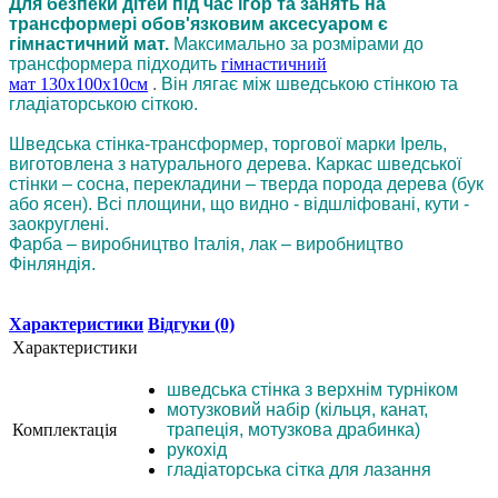
Для безпеки дітей під час ігор та занять на
трансформері обов'язковим аксесуаром є
гімнастичний мат.
Максимально за розмірами до
трансформера підходить
гімнастичний
мат 130х100х10см
.
Він лягає між шведською стінкою та
гладіаторською сіткою.
Шведська стінка-трансформер, торгової марки Ірель,
виготовлена з натурального дерева. Каркас шведської
стінки – сосна, перекладини – тверда порода дерева (бук
або ясен). Всі площини, що видно - відшліфовані, кути -
заокруглені.
Фарба – виробництво Італія, лак – виробництво
Фінляндія.
Характеристики
Відгуки (0)
Характеристики
шведська стінка з верхнім турніком
мотузковий набір (кільця, канат,
Комплектація
трапеція, мотузкова драбинка)
рукохід
гладіаторська сітка для лазання