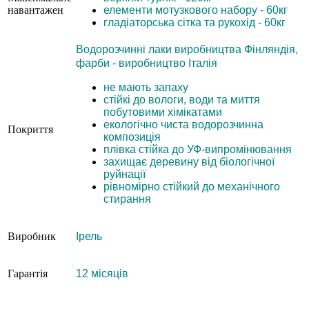
навантажен
елементи мотузкового набору - 60кг
гладіаторська сітка та рукохід - 60кг
Водорозчинні лаки виробництва Фінляндія,
фарби - виробництво Італія
не мають запаху
стійкі до вологи, води та миття
побутовими хімікатами
екологічно чиста водорозчинна
Покриття
композиція
плівка стійка до УФ-випромінювання
захищає деревину від біологічної
руйнації
рівномірно стійкий до механічного
стирання
Виробник
Ірель
Гарантія
12 місяців