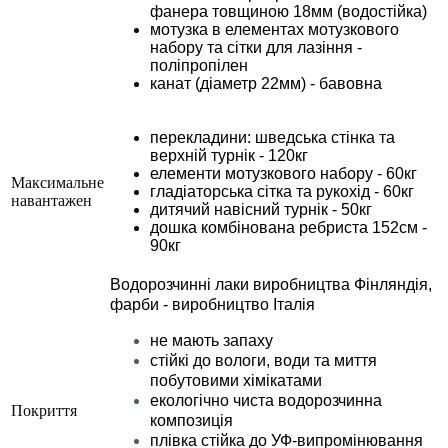
фанера товщиною 18мм (водостійка)
мотузка в елементах мотузкового
набору та сітки для лазіння -
поліпропілен
канат (діаметр 22мм) - бавовна
перекладини: шведська стінка та
верхній турнік - 120кг
елементи мотузкового набору - 60кг
Максимальне
гладіаторська сітка та рукохід - 60кг
навантажен
дитячий навісний турнік - 50кг
дошка комбінована ребриста 152см -
90кг
Водорозчинні лаки виробництва Фінляндія,
фарби - виробництво Італія
не мають запаху
стійкі до вологи, води та миття
побутовими хімікатами
екологічно чиста водорозчинна
Покриття
композиція
плівка стійка до УФ-випромінювання