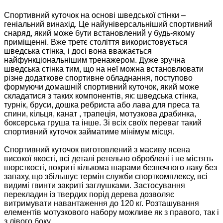
Спортивний куточок на основі шведської стінки –
геніальний винахід. Це найуніверсальніший спортивний
снаряд, який може бути встановлений у будь-якому
приміщенні. Вже третє століття використовується
шведська стінка, і досі вона вважається
найфункціональнішим тренажером. Дуже зручна
шведська стінка тим, що на неї можна встановлювати
різне додаткове спортивне обладнання, поступово
формуючи домашній спортивний куточок, який може
складатися з таких компонентів, як: шведська стінка,
турнік, бруси, дошка ребриста або лава для преса та
спини, кільця, канат , трапеція, мотузкова драбинка,
боксерська груша та інше. Зі всіх своїх переваг такий
спортивний куточок займатиме мінімум місця
.
Спортивний куточок виготовлений з масиву ясена
високої якості, всі деталі ретельно оброблені і не містять
шорсткості, покриті кількома шарами безпечного лаку без
запаху, що збільшує термін служби спорткомплексу, всі
видимі гвинти закриті заглушками. Застосування
перекладин із твердих порід дерева дозволяє
витримувати навантаження до 120 кг. Розташування
елементів мотузкового набору можливе як з правого, так і
з лівого боку.