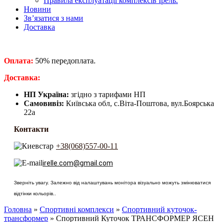
Правила експлуатації комплексів Ірель.
Новини
Зв’язатися з нами
Доставка
Оплата:
50% передоплата.
​Доставка:
НП Україна:
згідно з тарифами НП
Самовивіз:
Київська обл, с.Віта-Поштова, вул.Боярська
22а
Контакти
+38(068)557-00-11
irelle.com@gmail.com
Зверніть увагу. Залежно від налаштувань монітора візуально можуть змінюватися
відтінки кольорів..
Головна
»
Спортивні комплекси
»
Спортивний куточок-
трансформер
» Спортивний Куточок ТРАНСФОРМЕР ЯСЕН