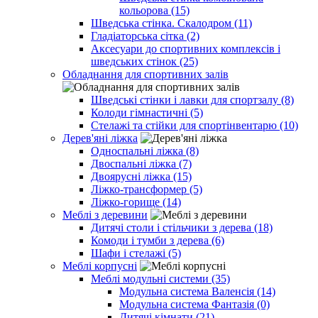
кольорова (15)
Шведська стінка. Скалодром (11)
Гладіаторська сітка (2)
Аксесуари до спортивних комплексів і
шведських стінок (25)
Обладнання для спортивних залів
Шведські стінки і лавки для спортзалу (8)
Колоди гімнастичні (5)
Стелажі та стійки для спортінвентарю (10)
Дерев'яні ліжка
Односпальні ліжка (8)
Двоспальні ліжка (7)
Двоярусні ліжка (15)
Ліжко-трансформер (5)
Ліжко-горище (14)
Меблі з деревини
Дитячі столи і стільчики з дерева (18)
Комоди і тумби з дерева (6)
Шафи і стелажі (5)
Меблі корпусні
Меблі модульні системи (35)
Модульна система Валенсія (14)
Модульна система Фантазія (0)
Дитячі кімнати (21)