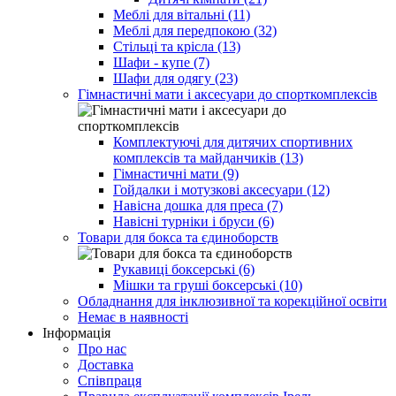
Меблі для вітальні (11)
Меблі для передпокою (32)
Стільці та крісла (13)
Шафи - купе (7)
Шафи для одягу (23)
Гімнастичні мати і аксесуари до спорткомплексів
Комплектуючі для дитячих спортивних
комплексів та майданчиків (13)
Гімнастичні мати (9)
Гойдалки і мотузкові аксесуари (12)
Навісна дошка для преса (7)
Навісні турніки і бруси (6)
Товари для бокса та єдиноборств
Рукавиці боксерські (6)
Мішки та груші боксерські (10)
Обладнання для інклюзивної та корекційної освіти
Немає в наявності
Інформація
Про нас
Доставка
Співпраця