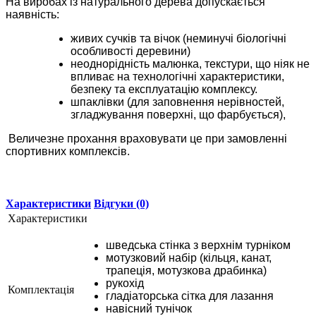
На виробах із натурального дерева допускається
наявність:
живих сучків та вічок (неминучі біологічні
особливості деревини)
неоднорідність малюнка, текстури, що ніяк не
впливає на технологічні характеристики,
безпеку та експлуатацію комплексу.
шпаклівки (для заповнення нерівностей,
згладжування поверхні, що фарбується),
Величезне прохання враховувати це при замовленні
спортивних комплексів.
Характеристики
Відгуки (0)
Характеристики
шведська стінка з верхнім турніком
мотузковий набір (кільця, канат,
трапеція, мотузкова драбинка)
рукохід
Комплектація
гладіаторська сітка для лазання
навісний тунічок