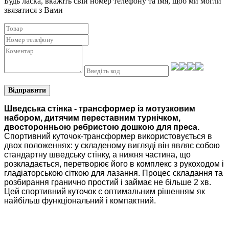
Будь ласка, вкажіть свій номер телефону та iмя, щоб ми могли
звязатися з Вами
Відправити
Шведська стінка - трансформер із мотузковим
набором, дитячим переставним турнічком,
двосторонньою ребристою дошкою для преса.
Спортивний куточок-трансформер використовується в
двох положеннях: у складеному вигляді він являє собою
стандартну шведську стінку, а нижня частина, що
розкладається, перетворює його в комплекс з рукоходом і
гладіаторською сіткою для лазання. Процес складання та
розбирання гранично простий і займає не більше 2 хв.
Цей спортивний куточок є оптимальним рішенням як
найбільш функціональний і компактний.