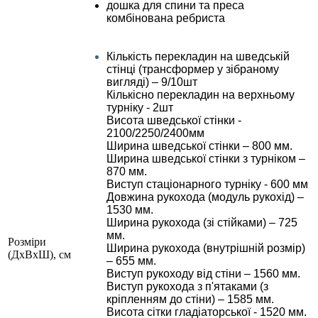
дошка для спини та преса
комбінована ребриста
Кількість перекладин на шведській
стінці (трансформер у зібраному
вигляді) – 9/10шт
Кількісно перекладин на верхньому
турніку - 2шт
Висота шведської стінки -
2100/2250/2400мм
Ширина шведської стінки – 800 мм.
Ширина шведської стінки з турніком –
870 мм.
Виступ стаціонарного турніку - 600 мм
Довжина рукохода (модуль рукохід) –
1530 мм.
Ширина рукохода (зі стійками) – 725
мм.
Розміри
Ширина рукохода (внутрішній розмір)
(ДхВхШ), см
– 655 мм.
Виступ рукоходу від стіни – 1560 мм.
Виступ рукохода з п'ятаками (з
кріпленням до стіни) – 1585 мм.
Висота сітки гладіаторської - 1520 мм.