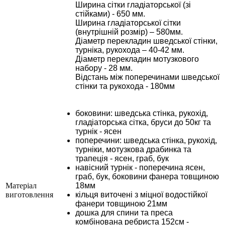
Ширина сітки гладіаторської (зі
стійками) - 650 мм.
Ширина гладіаторської сітки
(внутрішній розмір) – 580мм.
Діаметр перекладин шведської стінки,
турніка, рукохода – 40-42 мм.
Діаметр перекладин мотузкового
набору - 28 мм.
Відстань між поперечинами шведської
стінки та рукохода - 180мм
боковини: шведська стінка, рукохід,
гладіаторська сітка, бруси до 50кг та
турнік - ясен
поперечини: шведська стінка, рукохід,
турніки, мотузкова драбинка та
трапеція - ясен, граб, бук
навісний турнік - поперечина ясен,
граб, бук, боковини фанера товщиною
Матеріал
18мм
виготовлення
кільця виточені з міцної водостійкої
фанери товщиною 21мм
дошка для спини та преса
комбінована ребриста 152см -