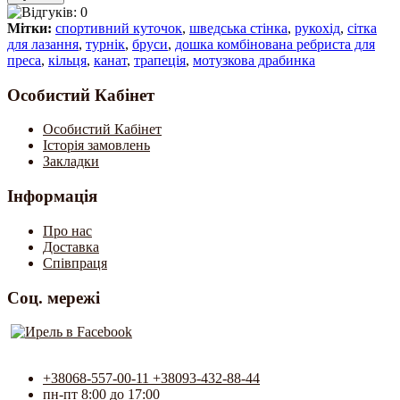
Мітки:
спортивний куточок
,
шведська стінка
,
рукохід
,
сітка
для лазання
,
турнік
,
бруси
,
дошка комбінована ребриста для
преса
,
кільця
,
канат
,
трапеція
,
мотузкова драбинка
Особистий Кабінет
Особистий Кабінет
Історія замовлень
Закладки
Інформація
Про нас
Доставка
Співпраця
Соц. мережі
+38068-557-00-11 +38093-432-88-44
пн-пт 8:00 до 17:00