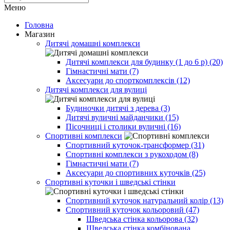
Меню
Головна
Магазин
Дитячі домашні комплекси
Дитячі комплекси для будинку (1 до 6 р) (20)
Гімнастичні мати (7)
Аксесуари до спорткомплексів (12)
Дитячі комплекси для вулиці
Будиночки дитячі з дерева (3)
Дитячі вуличні майданчики (15)
Пісочниці і столики вуличні (16)
Спортивні комплекси
Спортивний куточок-трансформер (31)
Спортивні комплекси з рукоходом (8)
Гімнастичні мати (7)
Аксесуари до спортивних куточків (25)
Спортивні куточки і шведські стінки
Спортивний куточок натуральний колір (13)
Спортивний куточок кольоровий (47)
Шведська стінка кольорова (32)
Шведська стінка комбінована