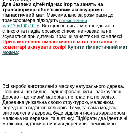
Для безпеки дітей під час ігор та занять на
трансформері обов'язковим аксесуаром є
гімнастичний мат
. Максимально за розмірами до
трансформера підходить
гімнастичний
мат 130х100х10см
.
Він щільно лягає між шведською
стінкою та гладіаторською сіткою, не ковзає та не
зсувається при дитячих іграх чи заняттях на комплексі.
При замовленні гімнастичного мата прохання, в
коментарі вказувати колір!
Купити гімнастичний мат
можна
:
Всі вироби виготовлені з масиву натурального дерева.
Площини, що видно - відшліфовані, кути - заокруглені.
Дерево – це живий матеріал, не пластик, не залізо.
Деревина унікальна своєю структурою, малюнком,
передачею відтінків кольорів. Тому, та сама модель,
виготовлена з дерева, буде відрізнятися за характером
малюнка на деревині та відтінку. Підібрати два ідентичні
малюнки, відтінки на масиві деревини - неможливо.